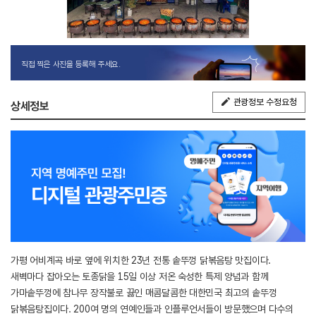
직접 찍은 사진을 등록해 주세요.
관광정보 수정요청
상세정보
가평 어비계곡 바로 옆에 위치한 23년 전통 솥뚜껑 닭볶음탕 맛집이다.
새벽마다 잡아오는 토종닭을 15일 이상 저온 숙성한 특제 양념과 함께
가마솥뚜껑에 참나무 장작불로 끓인 매콤달콤한 대한민국 최고의 솥뚜껑
닭볶음탕집이다. 200여 명의 연예인들과 인플루언서들이 방문했으며 다수의