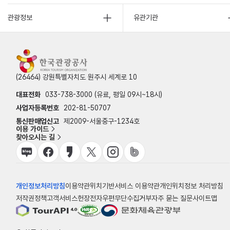
관광정보
유관기관
(26464) 강원특별자치도 원주시 세계로 10
대표전화
033-738-3000 (유료, 평일 09시~18시)
사업자등록번호
202-81-50707
통신판매업신고
제2009-서울중구-1234호
이용 가이드
찾아오시는 길
개인정보처리방침
이용약관
위치기반서비스 이용약관
개인위치정보 처리방침
저작권정책
고객서비스헌장
전자우편무단수집거부
자주 묻는 질문
사이트맵