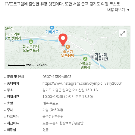
TV프로그램에 출연한 유명 맛집이다. 또한 서울 근교 경기도 여행 코스로
내용
더보기
특별한 맛과 추억을 위해 방문을 추천하는 맛집이다.
250m
문의 및 안내
0507-1359-4503
홈페이지
https://www.instagram.com/olympic_vally2000/
주소
경기도 가평군 설악면 어비산길 130-18
영업시간
10:00~19:45 (마지막 주문 18:30)
휴일
매주 수요일
주차
가능 (약 50대)
대표메뉴
솥뚜껑닭볶음탕
취급메뉴
토종 누룽지 한방백숙 / 볶음밥
화장실
있음