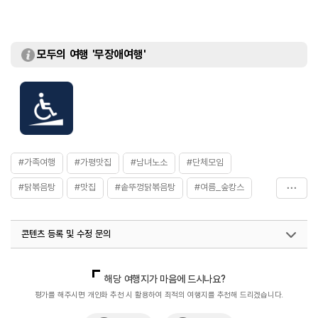
모두의 여행 '무장애여행'
#가족여행
#가평맛집
#남녀노소
#단체모임
#닭볶음탕
#맛집
#솥뚜껑닭볶음탕
#여름_숲캉스
#올림픽밸리
#음식
#음식점
#한식
콘텐츠 등록 및 수정 문의
국내디지털마케팅팀
033-813-3500
열린관광콘텐츠팀(열린관광-모두의여행)
033-738-3425
해당 여행지가 마음에 드시나요?
평가를 해주시면 개인화 추천 시 활용하여 최적의 여행지를 추천해 드리겠습니다.