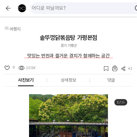
여행지
솥뚜껑닭볶음탕 가평본점
경기 가평군
맛있는 반찬과 즐거운 경치가 함께하는 공간
9
10.5K
41
사진보기
상세정보
댓글
1
/
16