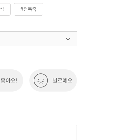
음식
#전복죽
좋아요!
별로예요