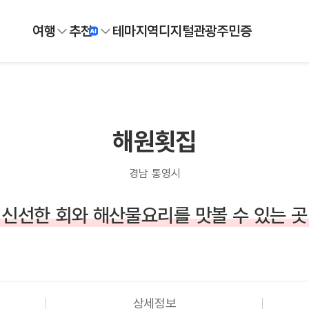
여행
추천
테마
지역
디지털
관광주민증
해원횟집
경남 통영시
신선한 회와 해산물요리를 맛볼 수 있는 곳
상세정보