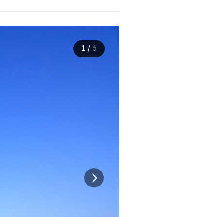
1
/
6