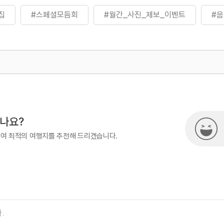
집
#스페셜모듬회
#월간_사진_제보_이벤트
#
500
시나요?
하여 최적의 여행지를 추천해 드리겠습니다.