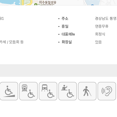
81
주소
경상남도 통영
휴일
연중무휴
대표메뉴
회정식
카세 / 모듬회 등
화장실
있음