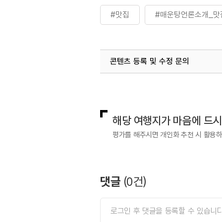
#맛집
#매운탕언론소개_맛
콘텐츠 등록 및 수정 문의
국내디지털마케팅팀
033-813-3
해당 여행지가 마음에 드
평가를 해주시면 개인화 추천 시 활용
댓글
(
0
건)