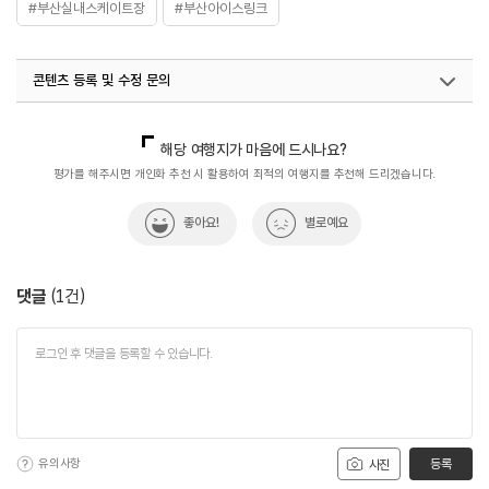
#부산실내스케이트장
#부산아이스링크
콘텐츠 등록 및 수정 문의
국내디지털마케팅팀
033-813-3500
해당 여행지가 마음에 드시나요?
평가를 해주시면 개인화 추천 시 활용하여 최적의 여행지를 추천해 드리겠습니다.
좋아요!
별로예요
댓글
(
1
건)
유의사항
등록
사진