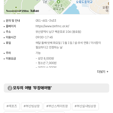
250m
문의 및 안내
051-601-3433
홈페이지
https://www.bnfmc.or.kr/
주소
부산광역시 남구 백운포로 106 (용호동)
이용시간
09:00~17:45
휴일
매달 둘째·넷째 화요일 / 1월 1일 / 설·추석 연휴 / 이사장이
필요하다고 인정하는 날
주차
가능
이용요금
- 성인 8,000원
- 청소년 7,000원
- 어린이 6,000원
더보기
※ 자세한 사항은 홈페이지 참조 및 전화 문의 요망
화장실
있음
모두의 여행 '무장애여행'
#레포츠
#부산빙상장
#부산스케이트장
#부산실내빙상장