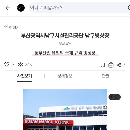
여행지
부산광역시남구시설관리공단 남구빙상장
부산 남구
동부산권 유일의 국제 규격 빙상장
3
6.4K
5
사진보기
상세정보
댓글
1
/
10