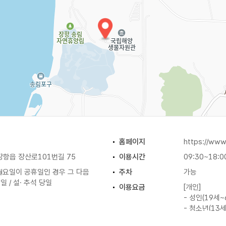
홈페이지
https://www
장항읍 장산로101번길 75
이용시간
09:30~18:0
 월요일이 공휴일인 경우 그 다음
주차
가능
1일 / 설· 추석 당일
이용요금
[개인]
- 성인(19세~
- 청소년(13세
- 어린이(5세~