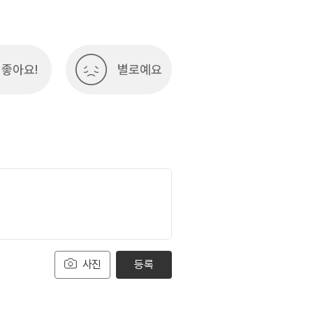
여행)
033-738-3425
좋아요!
별로예요
사진
등록