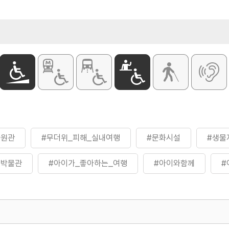
[단체(20인 이
- 성인(19세~
- 청소년(13세
- 어린이(5세~
※ 무료 : 65
포함) / 국가
※ 무료대상자
※ 자세한 사
화장실
있음
체험프로그램
전시해설 / 
※ 자세한 사
증빙자료 지참 필수
자원관
#무더위_피해_실내여행
#문화시설
#생물
물박물관
#아이가_좋아하는_여행
#아이와함께
#
#체험학습
#충청권
#해양박물관
#해양생물체험