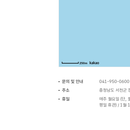
250m
문의 및 안내
041-950-0600
주소
충청남도 서천군 
휴일
매주 월요일 (단,
평일 휴관) / 1월 