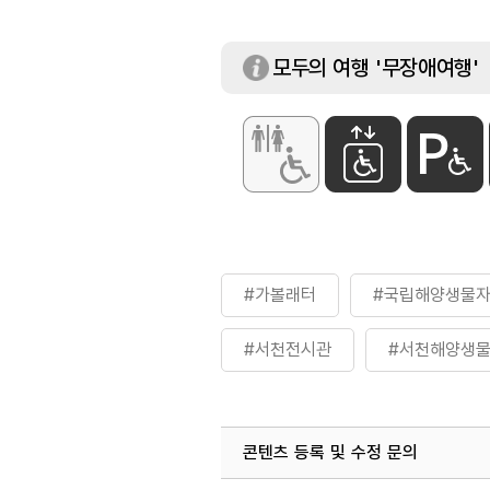
모두의 여행 '무장애여행'
할인 정보
[50% 할인]
- 서천군민(개인)
- 다자녀 가정
※ 신분증 또는 
#가볼래터
#국립해양생물
#서천전시관
#서천해양생
#여행구독
#전시관
콘텐츠 등록 및 수정 문의