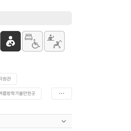
상)]
64세) 2,500원
~18세) 1,500원
12세) 500원
세 이상 / 5세 미만 / 장애인(인솔자 1인
유공자 등
는 신분증 등 증빙서류 지참 필수
항은 홈페이지 참조
바다마을 고래고래(어린이 체험전시실) 등
항은 홈페이지 참조
자원관
여름방학가볼만한곳