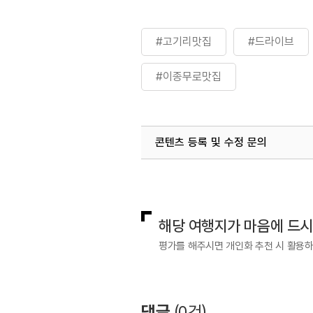
#고기리맛집
#드라이브
#이종무로맛집
콘텐츠 등록 및 수정 문의
국내디지털마케팅팀
033-813-3
해당 여행지가 마음에 드
평가를 해주시면 개인화 추천 시 활용
댓글
(
0
건)