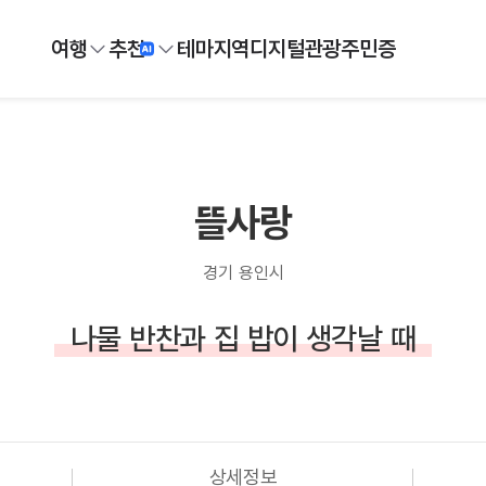
여행
추천
테마
지역
디지털
관광주민증
뜰사랑
경기 용인시
나물 반찬과 집 밥이 생각날 때
상세정보