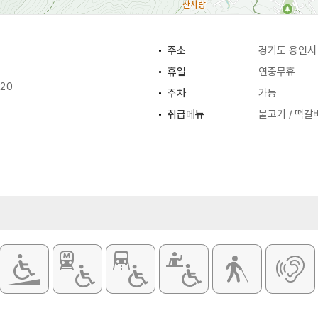
주소
경기도 용인시 
휴일
연중무휴
:20
주차
가능
취급메뉴
불고기 / 떡갈