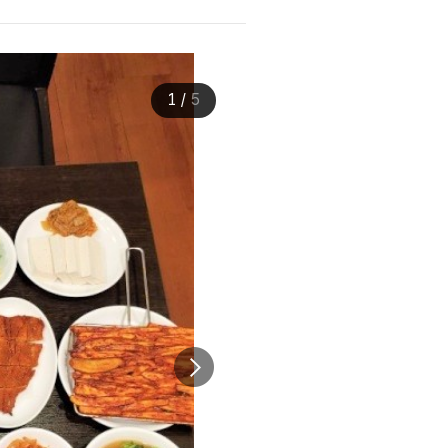
1
/
5