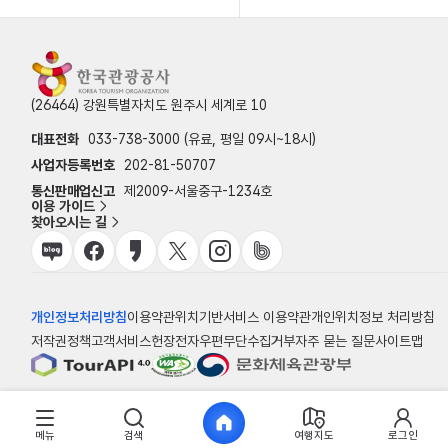
(26464) 강원특별자치도 원주시 세계로 10
대표전화
033-738-3000 (유료, 평일 09시~18시)
사업자등록번호
202-81-50707
통신판매업신고
제2009-서울중구-1234호
이용 가이드
찾아오시는 길
개인정보처리방침
이용약관
위치기반서비스 이용약관
개인위치정보 처리방침
저작권정책
고객서비스헌장
전자우편무단수집거부
자주 묻는 질문
사이트맵
© 한국관광공사
메뉴
검색
여행지도
로그인