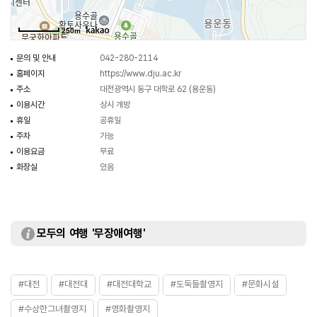
250m
문의 및 안내
042-280-2114
홈페이지
https://www.dju.ac.kr
주소
대전광역시 동구 대학로 62 (용운동)
이용시간
상시 개방
휴일
공휴일
주차
가능
이용요금
무료
화장실
있음
모두의 여행 '무장애여행'
#대전
#대전대
#대전대학교
#도둑들촬영지
#문화시설
#수상한그녀촬영지
#영화촬영지