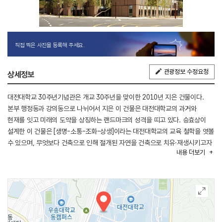
직접 찍은 사진을 등록해 주세요.
관광정보 수정요청
상세정보
대전대학교 30주년기념관은 개교 30주년을 맞이한 2010년 지은 건물이다.
본부 행정동과 강의동으로 나뉘어서 지은 이 건물은 대전대학교의 과거와
현재를 잇고 미래의 도약을 상징하는 랜드마크의 성격을 띠고 있다. 승효상이
설계한 이 건물은 [생명-소통-조화-상생]이라는 대전대학교의 교육 철학을 엿볼
수 있으며, 무엇보다 건축으로 인해 절개된 자연을 건축으로 치유·재생시키고자
내용
더보기
했다는 점에서 의미가 크다. 아울러 공동체 정신의 온전한 부활을 희망하는
승효상의 건축 미학이 어우러져 공간이 생활을 창출한다는 고전적 명제를
담아낸 작품이다. 이 건물에서 영화 [도둑들]과 [수상한 그녀] 등을 촬영했다.
대중교통은 대전 시내버스 61번, 61-2번, 66번, 605번, 608번을 이용할 수
있다. 주변에는 대전대학교 박물관, 우암사적공원, 대동하늘공원 등의 관광지가
있다.