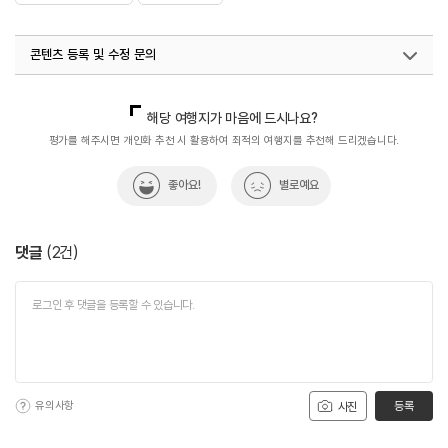
콘텐츠 등록 및 수정 문의
국내디지털마케팅팀
033-813-3500
해당 여행지가 마음에 드시나요?
평가를 해주시면 개인화 추천 시 활용하여 최적의 여행지를 추천해 드리겠습니다.
좋아요!
별로예요
댓글
(
2
건)
유의사항
등록
사진