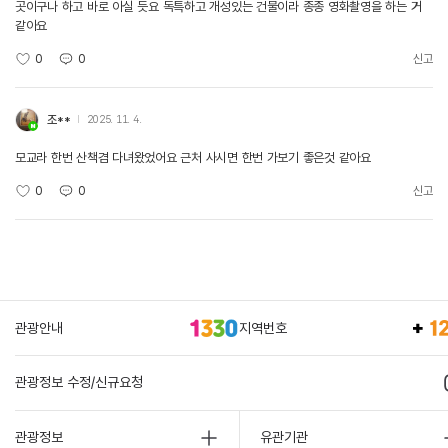
곳이구나 하고 바로 아실 듯요 독특하고 개성있는 건물이라 종종 영화촬영을 하는 거
같아요
0
0
신고
조**
2025. 11. 4.
모교라 한번 산책겸 다녀왔었어요 근처 사시면 한번 가보기 좋은것 같아요
0
0
신고
관광안내
지역번호
관광정보 수정/신규요청
관광정보
유관기관