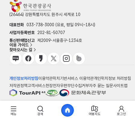
(26464) 강원특별자치도 원주시 세계로 10
대표전화
033-738-3000 (유료, 평일 09시~18시)
사업자등록번호
202-81-50707
통신판매업신고
제2009-서울중구-1234호
이용 가이드
찾아오시는 길
개인정보처리방침
이용약관
위치기반서비스 이용약관
개인위치정보 처리방침
저작권정책
고객서비스헌장
전자우편무단수집거부
자주 묻는 질문
사이트맵
© 한국관광공사
메뉴
검색
여행지도
로그인