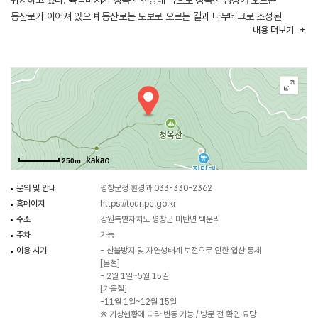
위치하고 있다. 육백마지기 청옥산 전망대 옆으로 청옥산 정상에 오르는
등산로가 이어져 있으며 등산로는 도보로 오르는 길과 나무데크로 조성된
내용
더보기
무장애 나눔길로 나뉘어 있다. 무장애 나눔길은 총 760m로 휠체어나 유모차로
청옥산 정상에 오를 수 있게 한 길로 전망대에서 도보로 약 20분이면 청옥산
정상에 도착할 수 있다. 청옥산 평원에는 무, 배추와 같은 고랭지 채소를
재배하고 있는데 특히, 중갈이무는 그 맛이 배와 같이 단 것으로 유명하다.
주변 관광지로는 청옥산 도깨비길, 산너미목장, 수하계곡 등이 있다.
250m
문의 및 안내
평창군청 환경과 033-330-2362
홈페이지
https://tour.pc.go.kr
주소
강원특별자치도 평창군 미탄면 백운리
주차
가능
이용 시기
- 산불방지 및 자연생태계 보전으로 인한 입산 통제
[봄철]
- 2월 1일~5월 15일
[가을철]
-11월 1일~12월 15일
※ 기상현황에 따라 변동 가능 / 방문 전 확인 요망