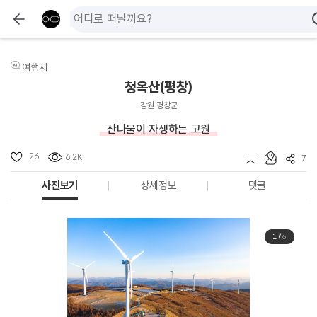
여행지
청옥산(평창)
강원 평창군
산나물이 자생하는 고원
26
6.2K
7
사진보기
상세정보
댓글
1
/
6