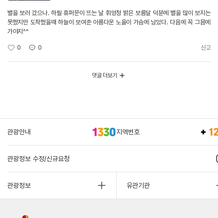
별을 보러 갔으나. 하필 휴퍼문이 뜨는 날 휘엉청 밝은 보름달 덕분에 별을 많이 보지는
못했지만 도착했을때 하늘이 보여준 아름다운 노을이 가슴에 남았다. 다음에 꼭 그믐에
가야지^^
0
0
신고
댓글 더보기
관광안내
지역번호
관광정보 수정/신규요청
관광정보
유관기관