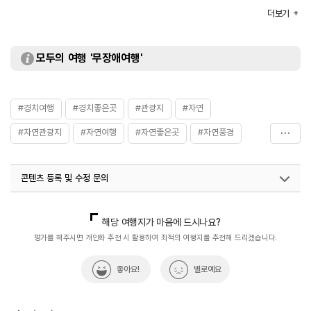
※ 청옥산 시설(화장실, 주차장 등) 동절기 폐쇄
더보기
화장실
있음
모두의 여행 '무장애여행'
#경치여행
#경치좋은곳
#관광지
#자연
#자연관광지
#자연여행
#자연좋은곳
#자연풍경
#자연환경
#평창여행
#평창트레킹
콘텐츠 등록 및 수정 문의
#휴식하기좋은곳
#힐링여행
국내디지털마케팅팀
033-813-3500
해당 여행지가 마음에 드시나요?
평가를 해주시면 개인화 추천 시 활용하여 최적의 여행지를 추천해 드리겠습니다.
좋아요!
별로예요