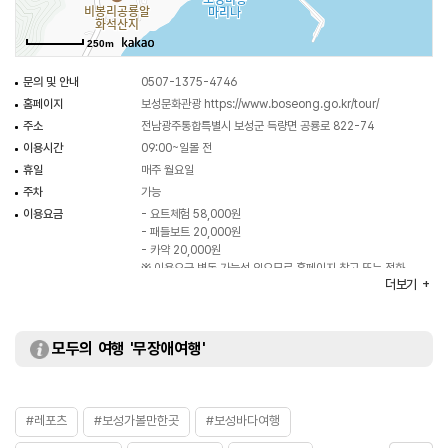
250m
문의 및 안내
0507-1375-4746
홈페이지
보성문화관광
https://www.boseong.go.kr/tour/
주소
전남광주통합특별시 보성군 득량면 공룡로 822-74
이용시간
09:00~일몰 전
휴일
매주 월요일
주차
가능
이용요금
- 요트체험 58,000원
- 패들보트 20,000원
- 카약 20,000원
※ 이용요금 변동 가능성 있으므로 홈페이지 참고 또는 전화
더보기
문의 요망
화장실
있음
모두의 여행 '무장애여행'
#레포츠
#보성가볼만한곳
#보성바다여행