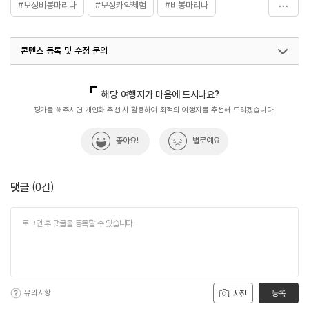
#보성비봉마리나
#보성카약체험
#비봉마리나
#요트체험
#전남광주통합특별시_여행
콘텐츠 등록 및 수정 문의
국내디지털마케팅팀
033-813-3500
해당 여행지가 마음에 드시나요?
평가를 해주시면 개인화 추천 시 활용하여 최적의 여행지를 추천해 드리겠습니다.
좋아요!
별로예요
댓글
(
0
건)
유의사항
등록
사진