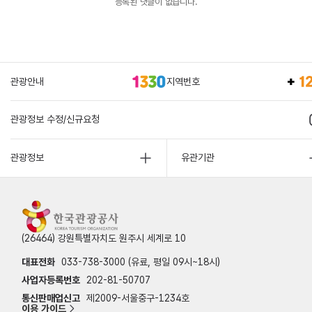
등록된 댓글이 없습니다.
관광안내
지역번호
관광정보 수정/신규요청
관광정보
유관기관
(26464) 강원특별자치도 원주시 세계로 10
대표전화
033-738-3000 (유료, 평일 09시~18시)
사업자등록번호
202-81-50707
통신판매업신고
제2009-서울중구-1234호
이용 가이드