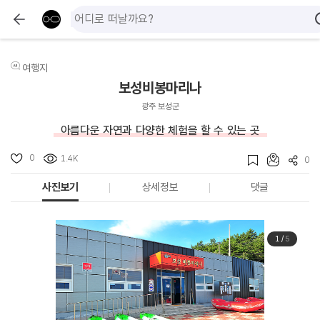
여행지
보성비봉마리나
광주 보성군
아름다운 자연과 다양한 체험을 할 수 있는 곳
0
1.4K
0
사진보기
상세정보
댓글
1
/
5