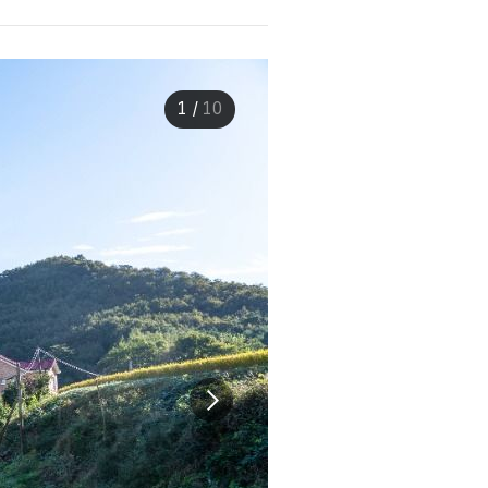
1
/
10