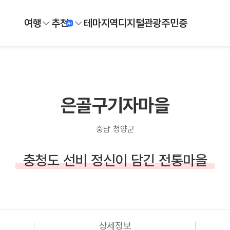
여행
추천
테마
지역
디지털
관광주민증
은골구기자마을
충남 청양군
충청도 선비 정신이 담긴 전통마을
상세정보