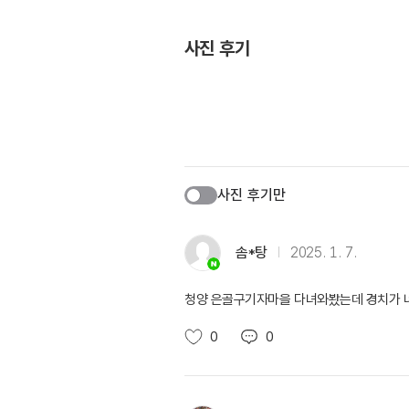
사진 후기
사진 후기만
솜*탕
2025. 1. 7.
청양 은골구기자마을 다녀와봤는데 경치가 
0
0