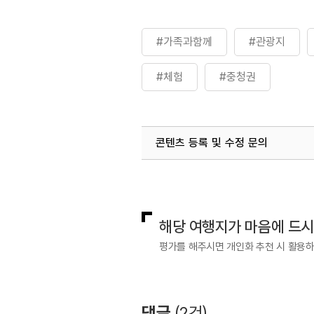
#가족과함께
#관광지
#체험
#충청권
콘텐츠 등록 및 수정 문의
국내디지털마케팅팀
033-813-3
해당 여행지가 마음에 드
평가를 해주시면 개인화 추천 시 활용
댓글
(
2
건)