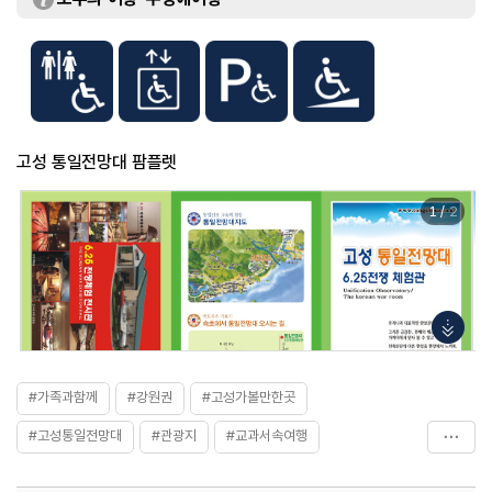
[단체]
- 어른 2,000원
- 경로 (65세이상) 1,000원
- 초등학생~고등학생 1,200원
고성 통일전망대 팜플렛
1
/
2
#가족과함께
#강원권
#고성가볼만한곳
#고성통일전망대
#관광지
#교과서속여행
#아이와함께
#안보
#안보관광
#안보여행