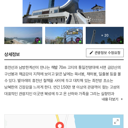
+ 20
관광정보 수정요청
상세정보
휴전선과 남방한계선이 만나는 해발 70m 고지의 통일전망대에 서면 금강산의
구선봉과 해금강이 지척에 보이고 맑은 날에는 옥녀봉, 채하봉, 일출봉 등을 볼
수 있다. 발아래의 휴전선 철책을 사이에 두고 대치해 있는 최전방 초소는
남북한의 긴장감을 느끼게 한다. 연간 150만 명 이상의 관광객이 찾는 고성의
대표적인 관광지인 이곳엔 북녘에 두고 온 산하와 가족을 그리는 실향민과
내용
더보기
통일을 염원하는 이들을 위한 성모상, 미륵불상, 전진철탑 등 종교적인
부대시설과 장갑차, 탱크, 비행기 등 안보 교육용 전시물이 있다. 2004년 12월
개통된 동해선 남북 연결도로로 금강산육로 관광이 이루어지는 모습을 볼 수
있다.