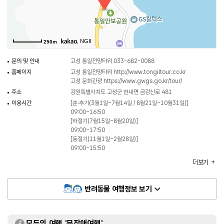
, NGII
250m
문의 및 안내
고성 통일전망타워 033-682-0088
홈페이지
고성 통일전망타워
http://www.tongiltour.co.kr
고성 문화관광
https://www.gwgs.go.kr/tour/
주소
강원특별자치도 고성군 현내면 금강산로 481
이용시간
[춘·추기(3월1일~7월14일 / 8월21일~10월31일)]
09:00~16:50
[하절기(7월15일~8월20일)]
09:00~17:50
[동절기(11월1일~2월28일)]
09:00~15:50
휴일
연중무휴
더보기
주차
가능
화장실
있음
반려동물 여행정보 보기
입장료
[개인]
- 어른 3,000원
- 경로 (65세이상) 1,500원
- 초등학생~고등학생 1,500원
모두의 여행 '무장애여행'