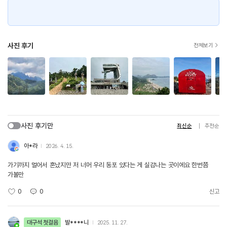
사진 후기
전체보기
사진 후기만
최신순
추천순
아*라
2026. 4. 15.
가기까지 멀어서 혼났지만 저 너머 우리 동포 있다는 게 실감나는 곳이에요 한번쯤
가볼만
0
0
신고
대구석 첫걸음
발****니
2025. 11. 27.