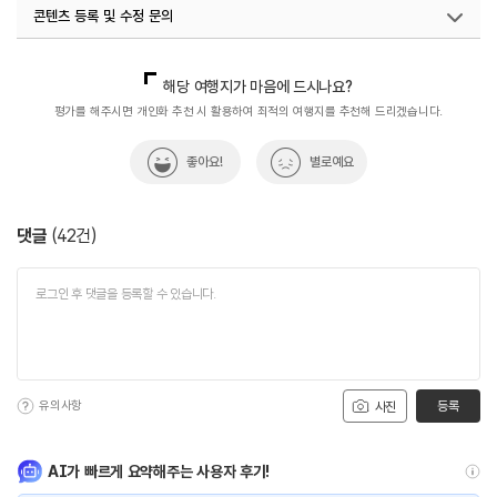
콘텐츠 등록 및 수정 문의
#역사공부
#역사속으로
#역사이야기
#연중무휴
#전망대
#전쟁역사
#통일전망대
#통일전망대(고성)
국내디지털마케팅팀
033-813-3500
열린관광콘텐츠팀(열린관광-모두의여행)
033-738-3425
해당 여행지가 마음에 드시나요?
#한국전쟁
평가를 해주시면 개인화 추천 시 활용하여 최적의 여행지를 추천해 드리겠습니다.
좋아요!
별로예요
댓글
(
42
건)
유의사항
등록
사진
AI가 빠르게 요약해주는 사용자 후기!