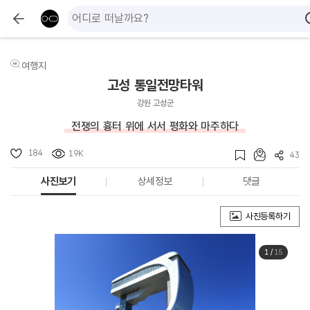
여행지
고성 통일전망타워
강원 고성군
전쟁의 흉터 위에 서서 평화와 마주하다
184
19K
43
사진보기
상세정보
댓글
사진등록하기
1
/
15