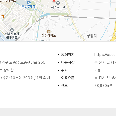
홈페이지
https://osco.
흥덕구 오송읍 오송생명로 250
이용시간
※ 전시 및 
로 상이함
주차
가능
/ 추가 10분당 200원 / 1일 최대
이용요금
※ 전시 및 
규모
78,880㎡
룸 / 중회의실 / 소회의실