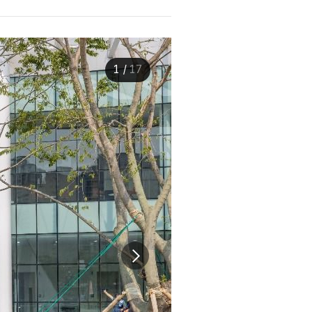
1
/
17