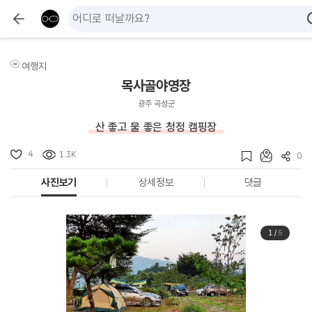
여행지
목사골야영장
광주 곡성군
산 좋고 물 좋은 청정 캠핑장
4
1.3K
0
사진보기
상세정보
댓글
1
/
5