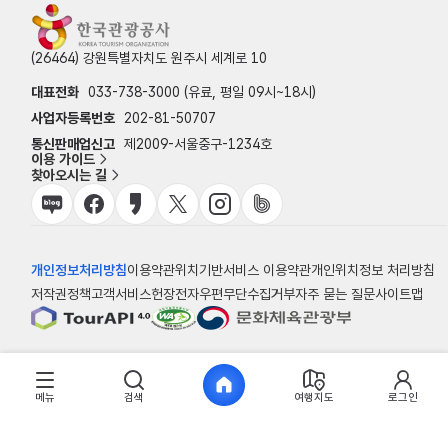
(26464) 강원특별자치도 원주시 세계로 10
대표전화
033-738-3000 (유료, 평일 09시~18시)
사업자등록번호
202-81-50707
통신판매업신고
제2009-서울중구-1234호
이용 가이드
찾아오시는 길
개인정보처리방침
이용약관
위치기반서비스 이용약관
개인위치정보 처리방침
저작권정책
고객서비스헌장
전자우편무단수집거부
자주 묻는 질문
사이트맵
© 한국관광공사
메뉴
검색
여행지도
로그인