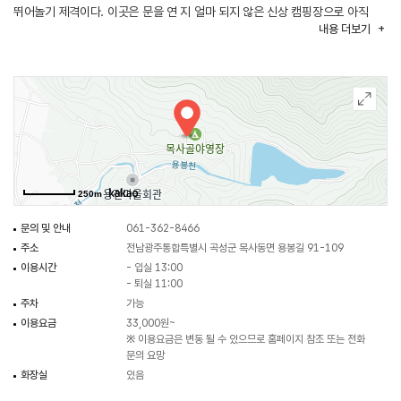
뛰어놀기 제격이다. 이곳은 문을 연 지 얼마 되지 않은 신상 캠핑장으로 아직
내용
더보기
사람들에게 많이 알려지지 않아 한적한 편이다. 조용히 캠핑하길 원하는
사람들에게 추천한다. 차를 타고 2분 정도 올라가면 맑은 계곡이 있어 많은
인파에 휩쓸리지 않고 유유히 물놀이를 즐길 수 있다. 목사골 야영장은 주변에
함께 즐길 거리도 많은데, 약 30분 거리에 곡성 세계 장미축제장과 순천 국가
정원 1호, 천년고찰 송광사, 태안사, 선암사 등 많은 관광지 및 역사 유적지가
있으며 섬진강, 보성강 자전거 도로가 있다.
250m
문의 및 안내
061-362-8466
주소
전남광주통합특별시 곡성군 목사동면 용봉길 91-109
이용시간
- 입실 13:00
- 퇴실 11:00
주차
가능
이용요금
33,000원~
※ 이용요금은 변동 될 수 있으므로 홈페이지 참조 또는 전화
문의 요망
화장실
있음