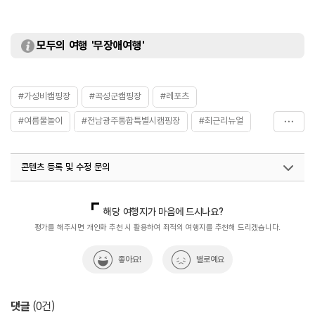
모두의 여행 '무장애여행'
#가성비캠핑장
#곡성군캠핑장
#레포츠
#여름물놀이
#전남광주통합특별시캠핑장
#최근리뉴얼
#한적한
콘텐츠 등록 및 수정 문의
국내디지털마케팅팀
033-813-3500
해당 여행지가 마음에 드시나요?
평가를 해주시면 개인화 추천 시 활용하여 최적의 여행지를 추천해 드리겠습니다.
좋아요!
별로예요
댓글
(
0
건)