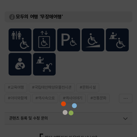
모두의 여행 '무장애여행'
#교육여행
#국립태안해양유물전시관
#문화시설
#아이와함께
#역사속으로
#역사이야기
#전통문화
#충남권
#태안가볼만한곳
#태안여행
콘텐츠 등록 및 수정 문의
국내디지털마케팅팀
033-813-3500
열린관광콘텐츠팀(열린관광-모두의여행)
033-738-3425