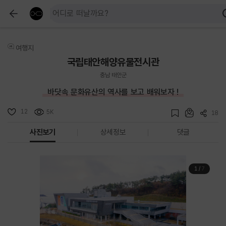
여행지
국립태안해양유물전시관
충남 태안군
바닷속 문화유산의 역사를 보고 배워보자 !
12
5K
18
사진보기
상세정보
댓글
1
/
7