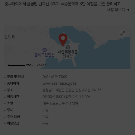
중부해역에서 발굴된 난파선 8척과 수중문화재 3만 여점을 보존·관리하고
내용
더보기
있으며, 2018년 12월 2개 전시실을 부분 개관한 이후 2019년 나머지
전시실의 내부 단장을 끝내고 전면 개관했다. 보물「청자 음각연화절지문 매병 및
죽찰」과「청자 퇴화문두꺼비모양 벼루」를 비롯하여 서해에서 발견된 약 1,300여
점의 유물이 전시되어 있으며, 고려시대 배인 마도 1호선을 실물크기로 만든
재현선도 볼 수 있다.
250m
문의 및 안내
041-419-7000
홈페이지
www.seamuse.go.kr
주소
충청남도 태안군 근흥면 신진대교길 94-33
이용시간
09:00~18:00 (입장 마감 17:00)
휴일
매주 월요일 / 설·추석 당일
주차
가능
주차 요금
무료
이용요금
무료