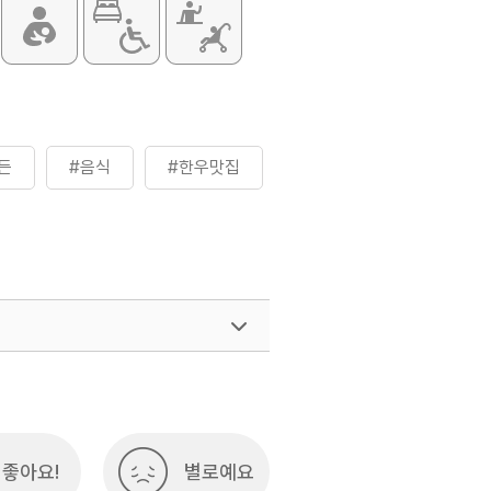
든
#음식
#한우맛집
좋아요!
별로예요