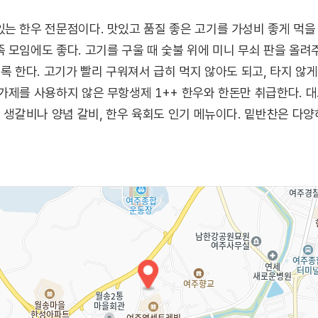
는 한우 전문점이다. 맛있고 품질 좋은 고기를 가성비 좋게 먹을 수
 모임에도 좋다. 고기를 구울 때 숯불 위에 미니 무쇠 판을 올려
록 한다. 고기가 빨리 구워져서 급히 먹지 않아도 되고, 타지 않게
가제를 사용하지 않은 무항생제 1++ 한우와 한돈만 취급한다. 
제 생갈비나 양념 갈비, 한우 육회도 인기 메뉴이다. 밑반찬은 
 정원이 잘 꾸며져 있어서 식사 후 잠시 산책하듯 쉬어가기도 좋다. 
은 모래강변 공원, 9km 거리에 한강 6경(바위늪경)-강천섬 등이