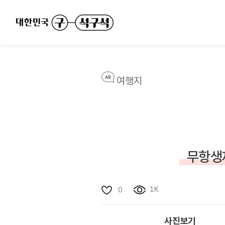
여행지
무항생제
1K
0
사진보기