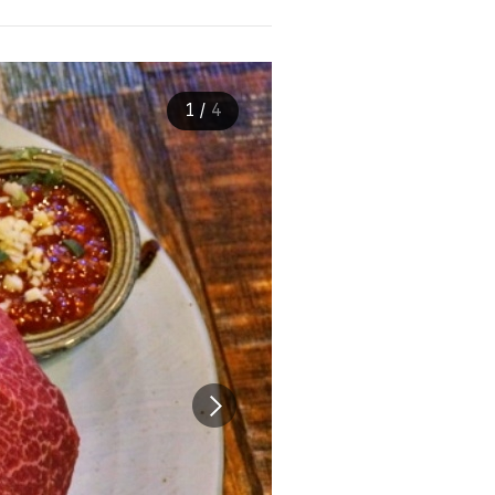
1
/
4