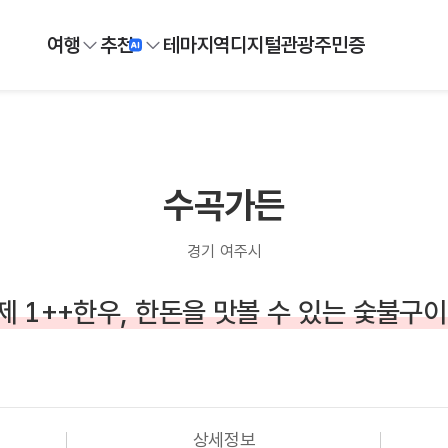
여행
추천
테마
지역
디지털
관광주민증
수곡가든
경기 여주시
 1++한우, 한돈을 맛볼 수 있는 숯불구
상세정보