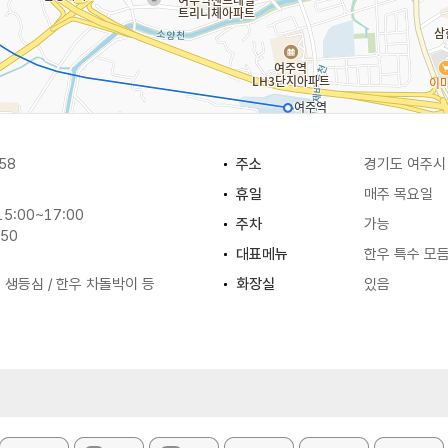
58
주소
경기도 여주시 
휴일
매주 목요일
5:00~17:00
주차
가능
:50
대표메뉴
한우 특수 모
우 생등심 / 한우 차돌박이 등
화장실
있음