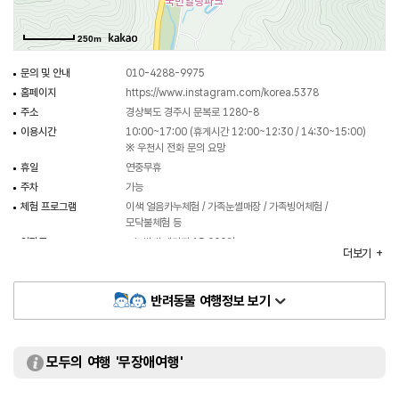
250m
문의 및 안내
010-4288-9975
홈페이지
https://www.instagram.com/korea.5378
주소
경상북도 경주시 문복로 1280-8
이용시간
10:00~17:00 (휴게시간 12:00~12:30 / 14:30~15:00)
※ 우천시 전화 문의 요망
휴일
연중무휴
주차
가능
체험 프로그램
이색 얼음카누체험 / 가족눈썰매장 / 가족빙어체험 /
모닥불체험 등
입장료
- 눈썰매 패키지 15,000원
더보기
- 빙어체험 패키지 20,000원
※ 자세한 사항은 전화 문의 요망
반려동물 여행정보 보기
모두의 여행 '무장애여행'