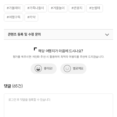
#가볼래터
#가족나들이
#겨울놀이
#관광지
#눈썰매
#여행구독
#카약
콘텐츠 등록 및 수정 문의
국내디지털마케팅팀
033-813-3500
지역콘텐츠육성팀(반려동물동반여행)
02-7299-582
해당 여행지가 마음에 드시나요?
평가를 해주시면 개인화 추천 시 활용하여 최적의 여행지를 추천해 드리겠습니다.
좋아요!
별로예요
댓글
(
65
건)