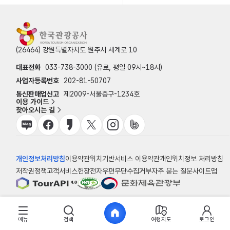
(26464) 강원특별자치도 원주시 세계로 10
대표전화
033-738-3000 (유료, 평일 09시~18시)
사업자등록번호
202-81-50707
통신판매업신고
제2009-서울중구-1234호
이용 가이드
찾아오시는 길
개인정보처리방침
이용약관
위치기반서비스 이용약관
개인위치정보 처리방침
저작권정책
고객서비스헌장
전자우편무단수집거부
자주 묻는 질문
사이트맵
© 한국관광공사
메뉴
검색
여행지도
로그인