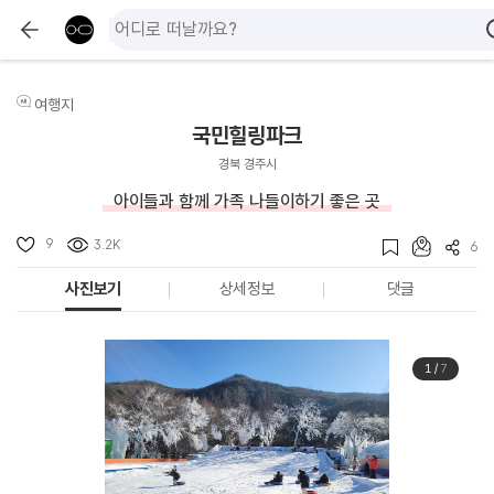
여행지
국민힐링파크
경북 경주시
아이들과 함께 가족 나들이하기 좋은 곳
9
3.2K
6
사진보기
상세정보
댓글
1
/
7