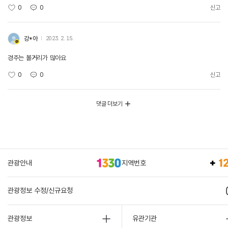
0
0
신고
강*아
2023. 2. 15.
경주는 볼거리가 많아요
0
0
신고
댓글 더보기
관광안내
지역번호
관광정보 수정/신규요청
관광정보
유관기관