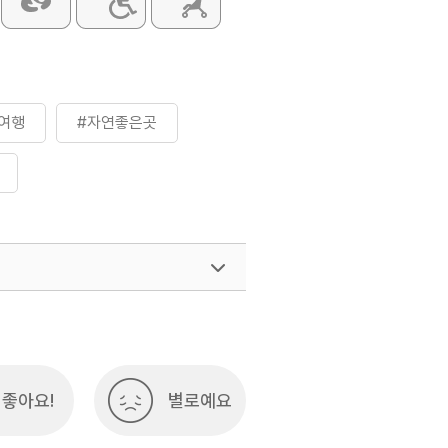
여행
#자연좋은곳
여행)
033-738-3425
좋아요!
별로예요