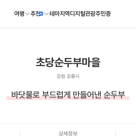
여행
추천
테마
지역
디지털
관광주민증
초당순두부마을
강원 강릉시
바닷물로 부드럽게 만들어낸 순두부
상세정보