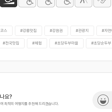
일코스
#강릉맛집
#강원권
#관광지
#자연
#전국맛집
#체험
#초당두부마을
#초당순두부
500
열린관광콘텐츠팀(열린관광-모두의
시나요?
하여 최적의 여행지를 추천해 드리겠습니다.