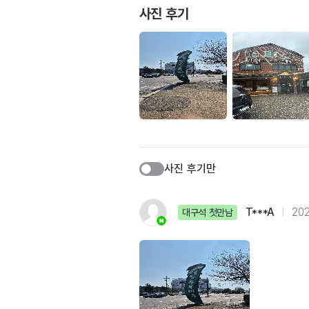
사진 후기
사진 후기만
T***A
202
대구석 첫만남