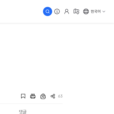
한국어
63
댓글