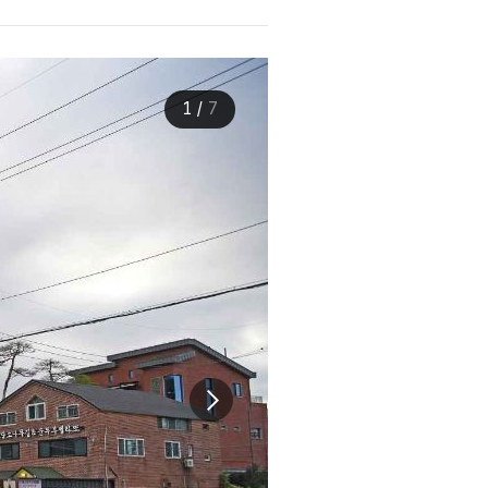
1
/
7