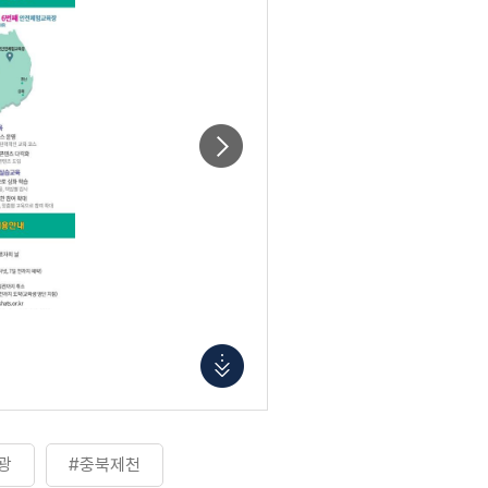
광
#충북제천