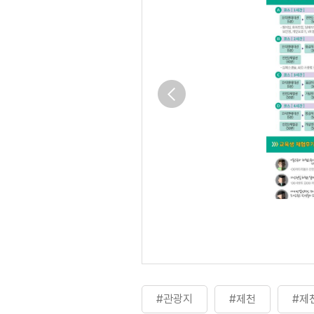
#관광지
#제천
#제