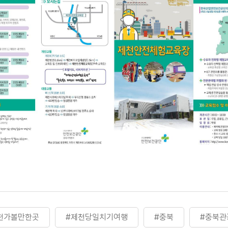
천가볼만한곳
#제천당일치기여행
#충북
#충북관