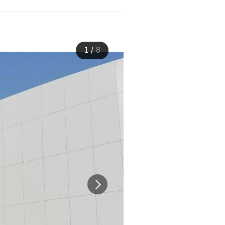
1
/
8