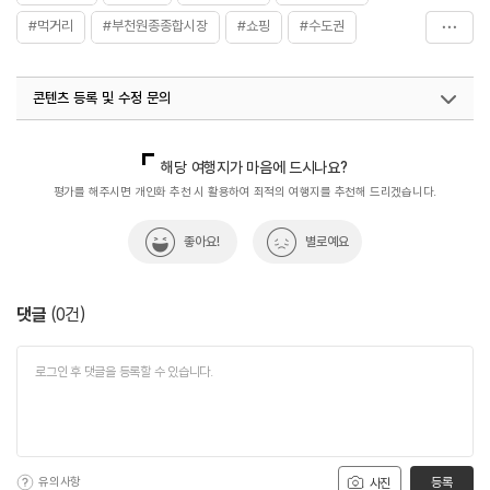
#먹거리
#부천원종종합시장
#쇼핑
#수도권
#시장맛집
#아이와함께
#연인과함께
#전통시장
콘텐츠 등록 및 수정 문의
#전통시장투어
#체험학습
#친구와함께
국내디지털마케팅팀
033-813-3500
열린관광콘텐츠팀(열린관광-모두의여행)
033-738-3425
해당 여행지가 마음에 드시나요?
평가를 해주시면 개인화 추천 시 활용하여 최적의 여행지를 추천해 드리겠습니다.
좋아요!
별로예요
댓글
(
0
건)
유의사항
등록
사진