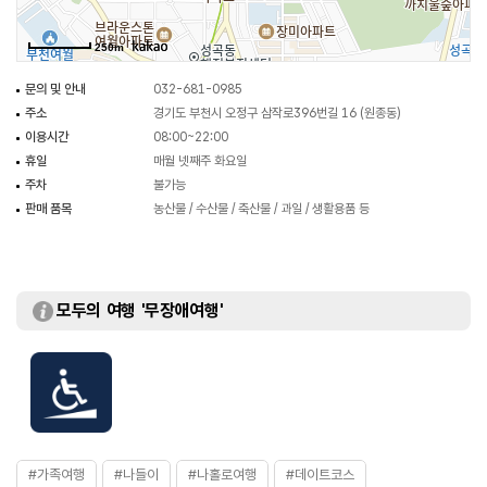
250m
문의 및 안내
032-681-0985
주소
경기도 부천시 오정구 삼작로396번길 16 (원종동)
이용시간
08:00~22:00
휴일
매월 넷째주 화요일
주차
불가능
판매 품목
농산물 / 수산물 / 축산물 / 과일 / 생활용품 등
모두의 여행 '무장애여행'
#가족여행
#나들이
#나홀로여행
#데이트코스