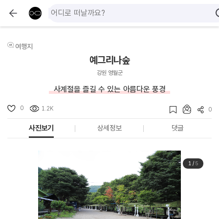
여행지
예그리나숲
강원 영월군
사계절을 즐길 수 있는 아름다운 풍경
0
1.2K
0
사진보기
상세정보
댓글
1
/
5