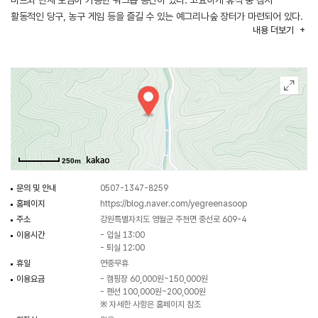
마트와 단체 모임이 가능한 워크숍 공간이 있다. 고요하게 휴식 중 잠시
활동적인 당구, 농구 게임 등을 즐길 수 있는 예그리나숲 장터가 마련되어 있다.
내용
더보기
계절마다 바뀌는 풍경이 아름다운 예그리나숲에서 자연을 만끽해보자.
250m
문의 및 안내
0507-1347-8259
홈페이지
https://blog.naver.com/yegreenasoop
주소
강원특별자치도 영월군 주천면 중선로 609-4
이용시간
- 입실 13:00
- 퇴실 12:00
휴일
연중무휴
이용요금
- 캠핑장 60,000원~150,000원
- 펜션 100,000원~200,000원
※ 자세한 사항은 홈페이지 참조