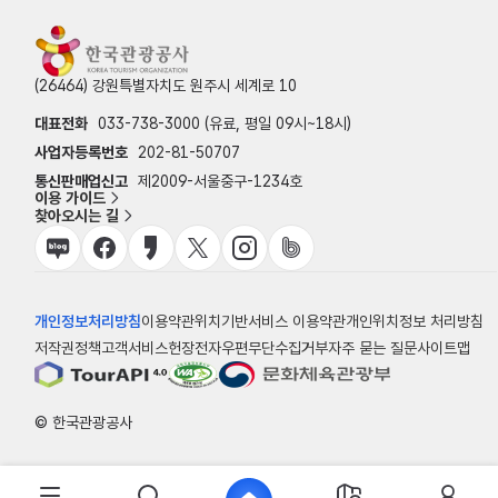
(26464) 강원특별자치도 원주시 세계로 10
대표전화
033-738-3000 (유료, 평일 09시~18시)
사업자등록번호
202-81-50707
통신판매업신고
제2009-서울중구-1234호
이용 가이드
찾아오시는 길
개인정보처리방침
이용약관
위치기반서비스 이용약관
개인위치정보 처리방침
저작권정책
고객서비스헌장
전자우편무단수집거부
자주 묻는 질문
사이트맵
© 한국관광공사