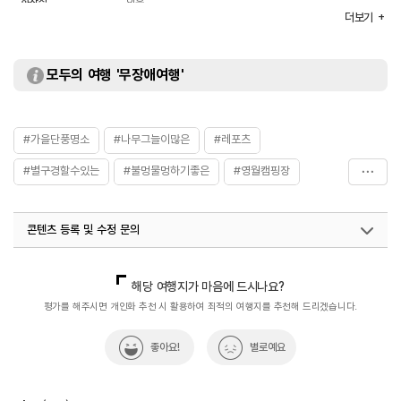
화장실
있음
더보기
모두의 여행 '무장애여행'
#가을단풍명소
#나무그늘이많은
#레포츠
#별구경할수있는
#불멍물멍하기좋은
#영월캠핑장
#청정계곡물놀이
콘텐츠 등록 및 수정 문의
국내디지털마케팅팀
033-813-3500
해당 여행지가 마음에 드시나요?
평가를 해주시면 개인화 추천 시 활용하여 최적의 여행지를 추천해 드리겠습니다.
좋아요!
별로예요