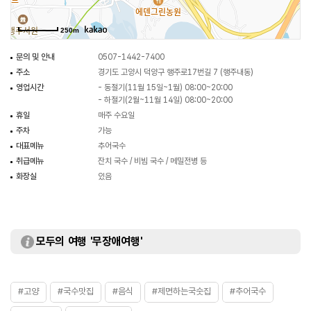
250m
문의 및 안내
0507-1442-7400
주소
경기도 고양시 덕양구 행주로17번길 7 (행주내동)
영업시간
- 동절기(11월 15일~1월) 08:00~20:00
- 하절기(2월~11월 14일) 08:00~20:00
휴일
매주 수요일
주차
가능
대표메뉴
추어국수
취급메뉴
잔치 국수 / 비빔 국수 / 메밀전병 등
화장실
있음
모두의 여행 '무장애여행'
#고양
#국수맛집
#음식
#제면하는국숫집
#추어국수