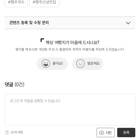
#행주국수
#행주산성맛집
콘텐츠 등록 및 수정 문의
국내디지털마케팅팀
033-813-3500
해당 여행지가 마음에 드시나요?
평가를 해주시면 개인화 추천 시 활용하여 최적의 여행지를 추천해 드리겠습니다.
좋아요!
별로예요
댓글
(
0
건)
유의사항
등록
사진