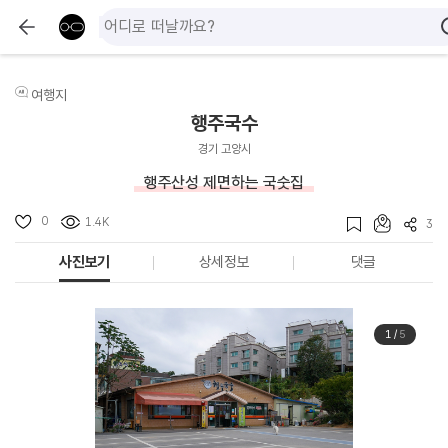
여행지
행주국수
경기 고양시
행주산성 제면하는 국숫집
0
1.4K
3
사진보기
상세정보
댓글
1
/
5