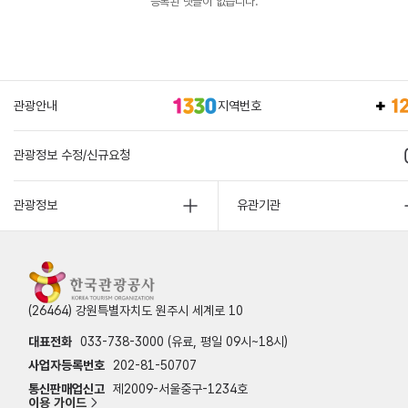
등록된 댓글이 없습니다.
관광안내
지역번호
관광정보 수정/신규요청
관광정보
유관기관
(26464) 강원특별자치도 원주시 세계로 10
대표전화
033-738-3000 (유료, 평일 09시~18시)
사업자등록번호
202-81-50707
통신판매업신고
제2009-서울중구-1234호
이용 가이드