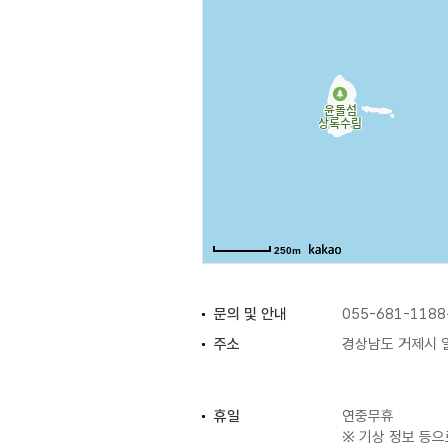
250m
문의 및 안내
055-681-1188
주소
경상남도 거제시 
휴일
연중무휴
※ 기상 정보 등으