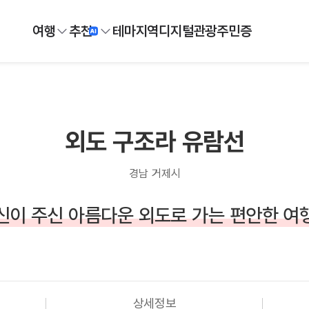
여행
추천
테마
지역
디지털
관광주민증
외도 구조라 유람선
경남 거제시
신이 주신 아름다운 외도로 가는 편안한 여
상세정보