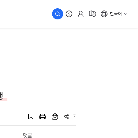
한국어
행
7
댓글