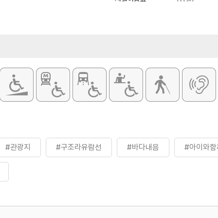
전화 문의 요망
- 대인 22,0
- 소인 15,0
[주말]
- 대인 23,0
- 소인 15,0
※ 무료 : 2
※ 자세한 사
#관광지
#구조라유람선
#바다내음
#아이와함