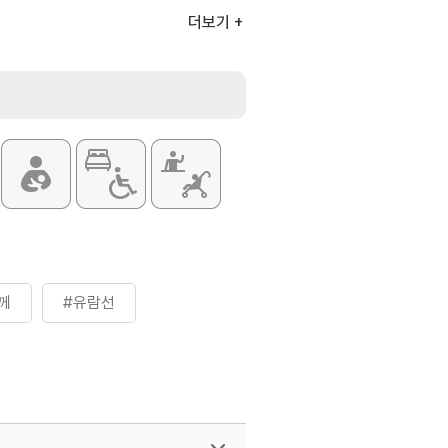
00원
더보기
00원
00원
00원
4개월 미만 유아
항음 홈페이지 참조
께
#유람선