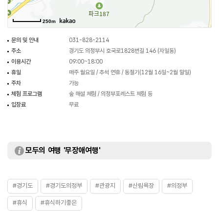
시민이 주인이 되는 자일산림욕장’이라는 상징성을 더했다.
250m
문의 및 안내
031-828-2114
주소
경기도 의정부시 호국로1828번길 146 (자일동)
이용시간
09:00~18:00
휴일
매주 월요일 / 추석 연휴 / 동절기(12월 16일~2월 말일)
주차
가능
체험 프로그램
숲 해설 체험 / 의정부포레스트 체험 등
입장료
무료
모두의 여행 '무장애여행'
#경기도
#경기도의정부
#관광지
#산림욕장
#의정부
#휴식
#휴식하기좋은