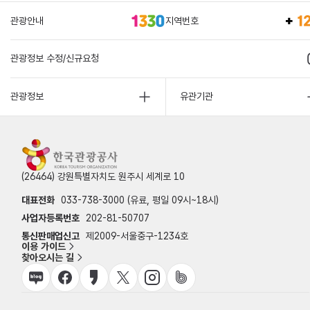
관광안내
지역번호
관광정보 수정/신규요청
관광정보
유관기관
(26464) 강원특별자치도 원주시 세계로 10
대표전화
033-738-3000 (유료, 평일 09시~18시)
사업자등록번호
202-81-50707
통신판매업신고
제2009-서울중구-1234호
이용 가이드
찾아오시는 길