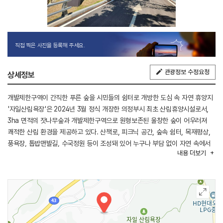
직접 찍은 사진을 등록해 주세요.
관광정보 수정요청
상세정보
개발제한구역이 간직한 푸른 숲을 시민들의 쉼터로 개방한 도심 속 자연 휴양지
'자일산림욕장'은 2024년 3월 정식 개장한 의정부시 최초 산림휴양시설로서,
3ha 면적의 잣나무숲과 개발제한구역으로 원형보존된 울창한 숲이 어우러져
쾌적한 산림 환경을 제공하고 있다. 산책로, 피크닉 공간, 숲속 쉼터, 목재평상,
풍욕장, 톱밥맨발길, 수국정원 등이 조성돼 있어 누구나 부담 없이 자연 속에서
내용
더보기
휴식을 취할 수 있다. 특히, 피크닉 공간은 가족, 친구, 연인 등이 함께 편안한
휴식을 즐길 수 있도록 산림욕장 내 잣나무 쉼터에 운영 중이며, 17ha 면적의
산림욕장에서 뿜어져 나오는 피톤치드와 함께 맑은 공기를 마시며 편안히
휴식할 수 있도록 여러 휴식 공간을 마련하였다. 자일산림욕장이 더욱 특별한
이유는 조성 단계부터 주민들이 브랜드 디자인, 브랜딩 조형물 제작, 참여
프로그램 기획 등에 직접 참여하였기 때문인데, 이를 통해 ‘시민에게 사랑받고,