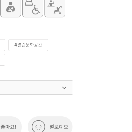
실
연장, 소공연장, 매표소, 로비, 홀,
공연장 객석
#열린문화공간
여행)
033-738-3425
좋아요!
별로예요