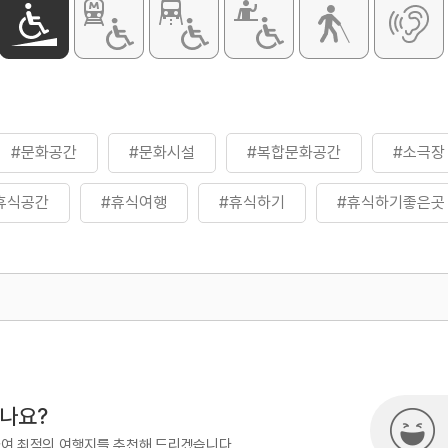
[중2층] 전시
[지상2층] 대공
휴게공간
[지상3층] 대
#문화공간
#문화시설
#복합문화공간
#소극장
휴식공간
#휴식여행
#휴식하기
#휴식하기좋은곳
500
열린관광콘텐츠팀(열린관광-모두의
시나요?
하여 최적의 여행지를 추천해 드리겠습니다.