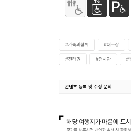
화장실
있음
#가족과함께
#대극장
#전라권
#전시관
#
콘텐츠 등록 및 수정 문의
국내디지털마케팅팀
033-813-3
해당 여행지가 마음에 드
평가를 해주시면 개인화 추천 시 활용