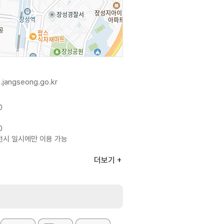
.jangseong.go.kr
0
0
전시 일시에만 이용 가능
더보기
라 상이
5㎡, 건축면적 3,546㎡(지상3층,
허설룸, 연습실, 분장실, 대기실,