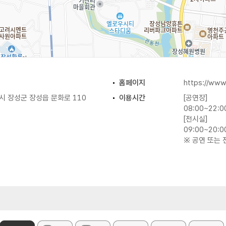
홈페이지
https://www
 장성군 장성읍 문화로 110
이용시간
[공연장]
08:00~22:0
[전시실]
09:00~20:0
※ 공연 또는 
휴일
주차
가능
이용요금
프로그램에 따
층 494석 - 일반 486, 장애인 8,
규모
연면적 7,27
지하1층)
일반석 195석, 장애인석 4석)
주요시설
[지상1층] 리
소품창고