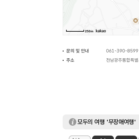
250m
문의 및 안내
061-390-8599
주소
전남광주통합특별시
휴일
매주 월요일 / 공
주차 요금
무료
수용인원
대공연장 684석(1
2층 190석)
모두의 여행 '무장애여행'
소공연장 199석(