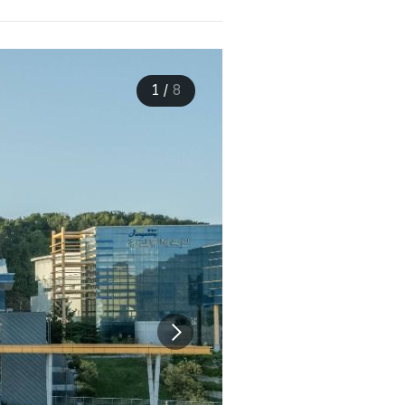
1
/
8