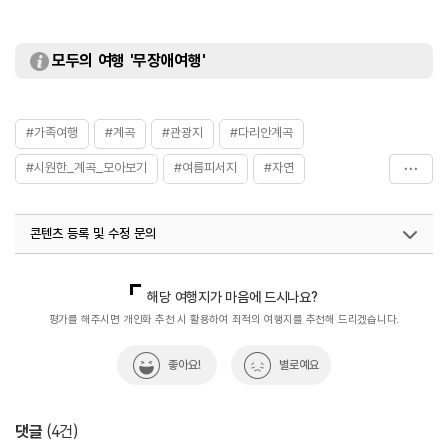
모두의 여행 '무장애여행'
#가족여행
#계곡
#관광지
#다리안계곡
#시원한_계곡_모아보기
#여름피서지
#자연
#충청권
#피서
#휴식공간
#휴식여행
콘텐츠 등록 및 수정 문의
#힐링여행
국내디지털마케팅팀
033-813-3500
해당 여행지가 마음에 드시나요?
평가를 해주시면 개인화 추천 시 활용하여 최적의 여행지를 추천해 드리겠습니다.
좋아요!
별로예요
댓글
(
4
건)