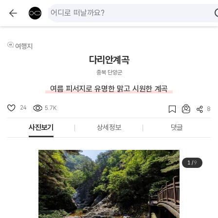
여행지
다리안계곡
충북 단양군
여름 피서지로 유명한 맑고 시원한 계곡
24
5.7K
8
사진보기
상세정보
댓글
1
/
9