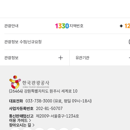
관광안내
지역번호
관광정보 수정/신규요청
관광정보
유관기관
(26464) 강원특별자치도 원주시 세계로 10
대표전화
033-738-3000 (유료, 평일 09시~18시)
사업자등록번호
202-81-50707
통신판매업신고
제2009-서울중구-1234호
이용 가이드
찾아오시는 길