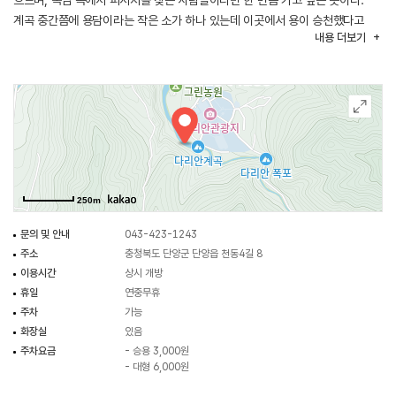
흐르며, 폭염 속에서 피서지를 찾는 사람들이라면 한 번쯤 가고 싶은 곳이다.
계곡 중간쯤에 용담이라는 작은 소가 하나 있는데 이곳에서 용이 승천했다고
내용
더보기
하며 큰 바위에 용이 지나간 흔적이 남아 있다고 전한다.
주변에는 단양의 명소인 3대 동굴, 도담삼봉, 수상관광인 구담봉, 옥순봉,
소백산관광목장 등이 산재해 있어 한 곳에 머무는 단조로움도 피하고 더위
탈출도 하는 일석이조의 효과를 얻을 수 있다.
250m
문의 및 안내
043-423-1243
주소
충청북도 단양군 단양읍 천동4길 8
이용시간
상시 개방
휴일
연중무휴
주차
가능
화장실
있음
주차요금
- 승용 3,000원
- 대형 6,000원