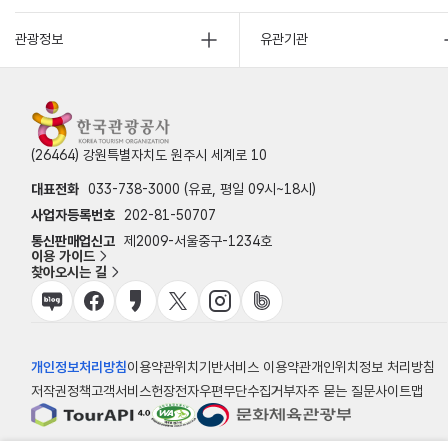
관광정보
유관기관
(26464) 강원특별자치도 원주시 세계로 10
대표전화
033-738-3000 (유료, 평일 09시~18시)
사업자등록번호
202-81-50707
통신판매업신고
제2009-서울중구-1234호
이용 가이드
찾아오시는 길
개인정보처리방침
이용약관
위치기반서비스 이용약관
개인위치정보 처리방침
저작권정책
고객서비스헌장
전자우편무단수집거부
자주 묻는 질문
사이트맵