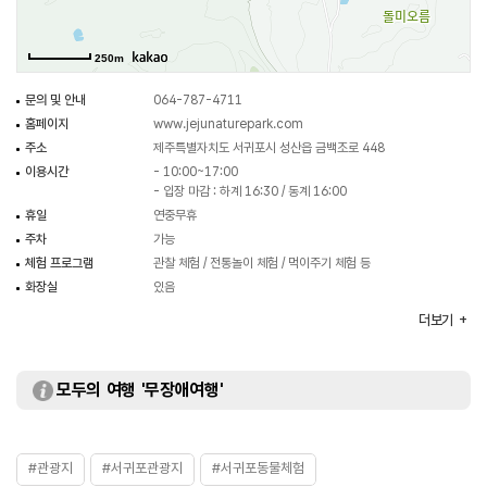
250m
문의 및 안내
064-787-4711
홈페이지
www.jejunaturepark.com
주소
제주특별자치도 서귀포시 성산읍 금백조로 448
이용시간
- 10:00~17:00
- 입장 마감 : 하계 16:30 / 동계 16:00
휴일
연중무휴
주차
가능
체험 프로그램
관찰 체험 / 전통놀이 체험 / 먹이주기 체험 등
화장실
있음
입장료
무료
더보기
모두의 여행 '무장애여행'
#관광지
#서귀포관광지
#서귀포동물체험