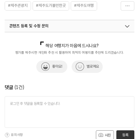
#제주관광지
#제주도가볼만한곳
#제주도여행
#제주여행
#제주자연생태공원
콘텐츠 등록 및 수정 문의
국내디지털마케팅팀
033-813-3500
해당 여행지가 마음에 드시나요?
평가를 해주시면 개인화 추천 시 활용하여 최적의 여행지를 추천해 드리겠습니다.
좋아요!
별로예요
댓글
(
1
건)
유의사항
등록
사진