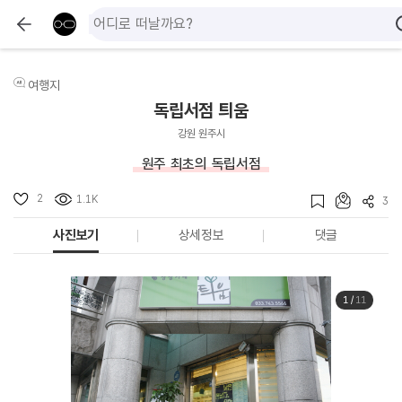
여행지
독립서점 틔움
강원 원주시
원주 최초의 독립서점
2
1.1K
3
사진보기
상세정보
댓글
1
/
11