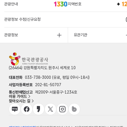
관광안내
지역번호
관광정보 수정/신규요청
관광정보
유관기관
(26464) 강원특별자치도 원주시 세계로 10
대표전화
033-738-3000 (유료, 평일 09시~18시)
사업자등록번호
202-81-50707
통신판매업신고
제2009-서울중구-1234호
이용 가이드
찾아오시는 길