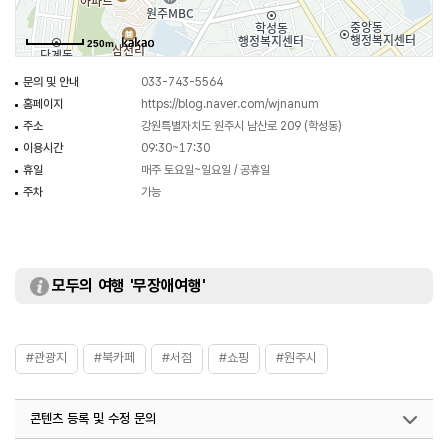
250m
문의 및 안내
033-743-5564
홈페이지
https://blog.naver.com/wjnanum
주소
강원특별자치도 원주시 남산로 209 (학성동)
이용시간
09:30~17:30
휴일
매주 토요일~일요일 / 공휴일
주차
가능
모두의 여행 '무장애여행'
#관광지
#북카페
#서점
#쇼핑
#원주시
콘텐츠 등록 및 수정 문의