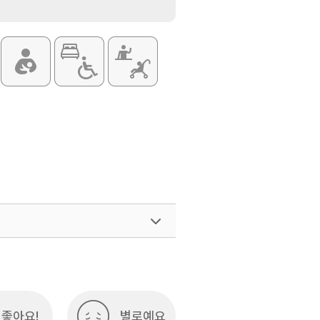
여행)
033-738-3425
좋아요!
별로예요