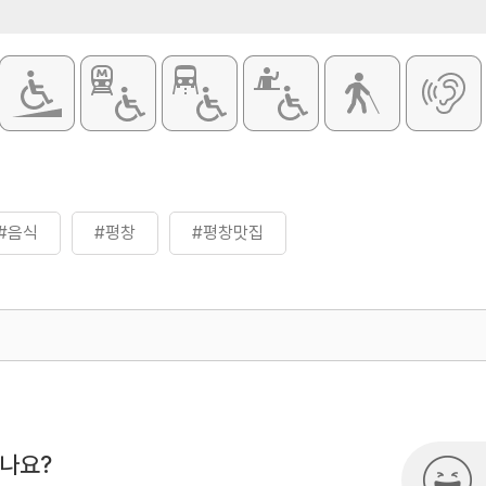
#음식
#평창
#평창맛집
500
열린관광콘텐츠팀(열린관광-모두의
시나요?