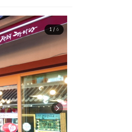
1
/
6