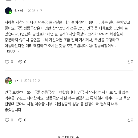
김*석
2025. 4. 7.
지하철 시청역에 내려 덕수궁 돌담길을 따라 걸어가면 나옵니다. 가는 길이 운치있고
좋아요. 국립정동극장은 다양한 창작공연과 전통 공연, 연극 등 다채로운 공연이 늘
있습니다. (연단위 공연표가 매년 말 공개!) 다만 극장의 크기가 작아서 화장실이
충분하지 않으니 공연을 보러 가신다면 조금 일찍 가시거나, 주변을 구경하고
이동하신다면 미리 해결하고 오시는 것을 추천드립니다. 😉 정동극장에서 ...
더보기
0
0
신고
z*
2024. 12. 2.
연극 로켓캔디 보러 국립정동극장 다녀왔습니다! 연극 시작시간까지 바로 옆에 있는
덕수궁 구경도 다녀왔어요. 정동극장 시설 너무 깔끔하고 특히 엘리베이터 타고 옥상
전망대 갔더니 시청,덕수궁 내부, 대한성공회 성당 등 전경이 쫙 펼쳐져 너무
좋았습니다
0
0
신고
댓글 더보기