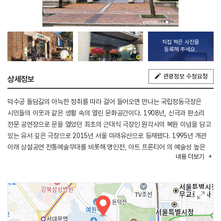
직접 찍은 사진을
등록해 주세요.
관광정보 수정요청
상세정보
덕수궁 돌담길의 아늑한 정취를 따라 걸어 들어오면 만나는 국립정동극장은
시민들의 이웃과 같은 생활 속의 열린 문화공간이다. 1908년, 신극과 판소리
전문 공연장으로 문을 열었던 최초의 근대식 극장인 원각사의 복원 이념을 담고
있는 유서 깊은 극장으로 2015년 서울 미래유산으로 등재됐다. 1995년 개관
이래 상설공연 전통예술무대를 비롯해 명인전, 아트 프론티어 의 예술성 높은
내용
더보기
기획공연과 정오의 예술무대 등 일반 시민을 위한 프로그램을 선보여 왔다.
2010년 전통 뮤지컬 춘향연가를 창작하고 초연하며 상설 공연브랜드 미소를
성공적으로 런칭하였고, 한국을 찾는 외국인 관광객은 물론 세계 곳곳의 무대에
한국의 문화적 가치와 아름다움을 알려왔다.