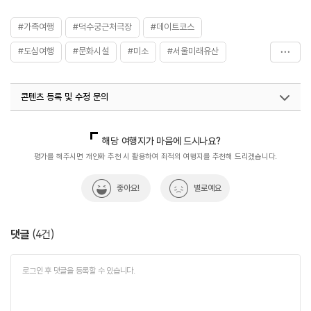
#가족여행
#덕수궁근처극장
#데이트코스
#도심여행
#문화시설
#미소
#서울미래유산
#아이와함께
#연인과함께
#원각사복원
콘텐츠 등록 및 수정 문의
#전통문화공연
#전통예술무대
#정동극장
#체험학습
#춘향연가
#친구와함께
국내디지털마케팅팀
033-813-3500
열린관광콘텐츠팀(열린관광-모두의여행)
033-738-3425
해당 여행지가 마음에 드시나요?
평가를 해주시면 개인화 추천 시 활용하여 최적의 여행지를 추천해 드리겠습니다.
좋아요!
별로예요
댓글
(
4
건)