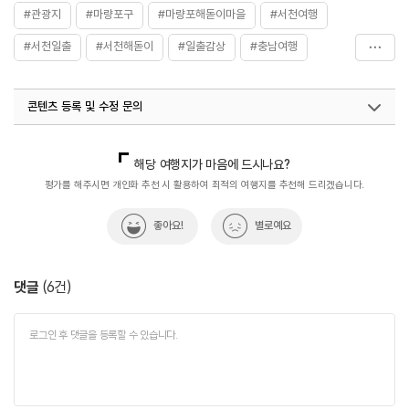
#관광지
#마량포구
#마량포해돋이마을
#서천여행
#서천일출
#서천해돋이
#일출감상
#충남여행
#해넘이마을맛집
콘텐츠 등록 및 수정 문의
국내디지털마케팅팀
033-813-3500
해당 여행지가 마음에 드시나요?
평가를 해주시면 개인화 추천 시 활용하여 최적의 여행지를 추천해 드리겠습니다.
좋아요!
별로예요
댓글
(
6
건)