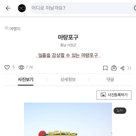
여행지
마량포구
충남 서천군
일출을 감상할 수 있는 마량포구
5
7.7K
11
사진보기
상세정보
댓글
사진등록하기
1
/
9