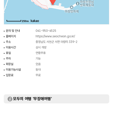
그루가 숲을 이루고 있는 동백나무숲이 있다. 여름철 저녁엔 LED 조명을 밝히는
조형물들이 있는 마량포구 광장에서 종종 작은 음악회가 열려 로맨틱한
분위기를 연출하기도 한다.
250m
문의 및 안내
041-950-4525
홈페이지
https://www.seocheon.go.kr/
주소
충청남도 서천군 서면 마량리 339-2
이용시간
상시 개방
휴일
연중무휴
주차
가능
화장실
있음
이용가능시설
등대
입장료
무료
모두의 여행 '무장애여행'