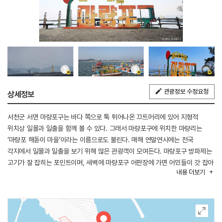
관광정보 수정요청
상세정보
서천군 서면 마량포구는 바다 쪽으로 툭 튀어나온 끄트머리에 있어 지형적
위치상 일몰과 일출을 함께 볼 수 있다. 그래서 마량포구에 위치한 마량리는
‘마량포 해돋이 마을’이라는 이름으로도 불린다. 매해 연말연시에는 전국
각지에서 일몰과 일출을 보기 위해 많은 관광객이 모여든다. 마량포구 방파제는
고기가 잘 잡히는 포인트이며, 새벽에 마량포구 어판장에 가면 어민들이 갓 잡아
내용
더보기
온 싱싱한 해산물을 경매하는 광경을 볼 수 있다. 또한, 마량포구에서는 축제가
많이 열리고 있다. 1월 마량포 해돋이 축제, 3월 동백꽃 주꾸미 축제, 5월
자연산 광어 도미 축제, 6월 한산모시문화제, 7월 춘장대해수욕장 여름 문화
예술제, 8월 홍원항 전어·꽃게 축제 등 줄줄이 열려 볼거리, 먹을거리가
넘쳐난다. 마량포구 뒤편으로 가면 500여 년의 수령을 자랑하는 동백나무 70여