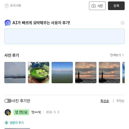
유의사항
등록
사진
AI가 빠르게 요약해주는 사용자 후기!
사진 후기
전체보기
사진 후기만
최신순
추천순
앱 찐단골
멋**쑥
2026. 5. 3.
방문자 후기