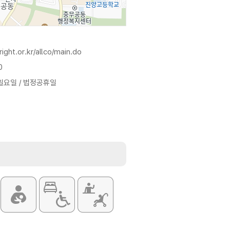
right.or.kr/allco/main.do
0
일요일 / 법정공휴일