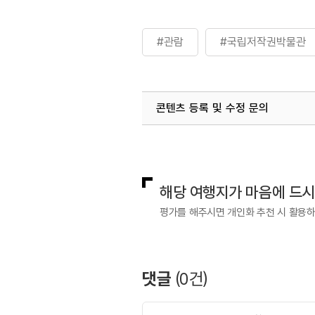
#관람
#국립저작권박물관
콘텐츠 등록 및 수정 문의
국내디지털마케팅팀
033-813-3
해당 여행지가 마음에 드
평가를 해주시면 개인화 추천 시 활용
댓글
(
0
건)