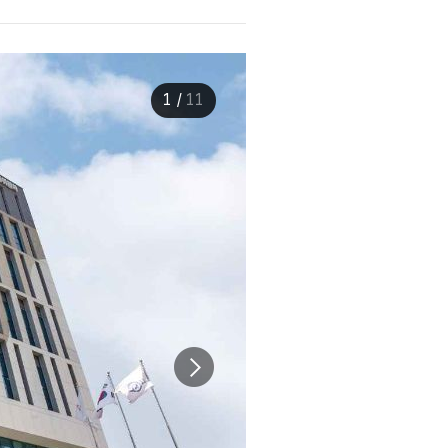
1
/
11