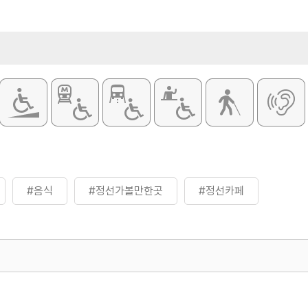
#음식
#정선가볼만한곳
#정선카페
500