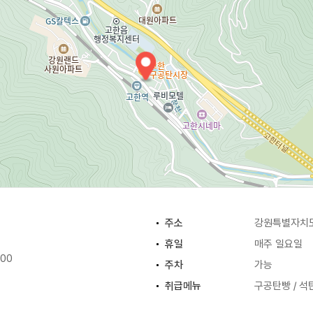
주소
강원특별자치도
휴일
매주 일요일
:00
주차
가능
취급메뉴
구공탄빵 / 석