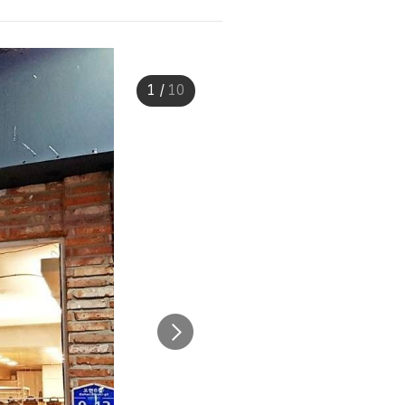
1
/
10