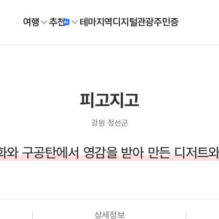
여행
추천
테마
지역
디지털
관광주민증
피고지고
강원 정선군
화와 구공탄에서 영감을 받아 만든 디저트와
상세정보