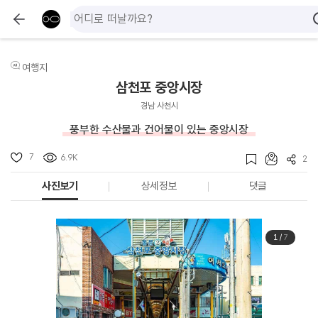
여행지
삼천포 중앙시장
경남 사천시
풍부한 수산물과 건어물이 있는 중앙시장
7
6.9K
2
사진보기
상세정보
댓글
1
/
7