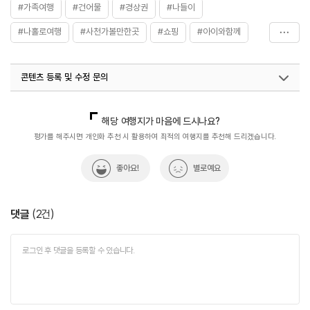
#가족여행
#건어물
#경상권
#나들이
#나홀로여행
#사천가볼만한곳
#쇼핑
#아이와함께
#오일장
#전통시장
콘텐츠 등록 및 수정 문의
국내디지털마케팅팀
033-813-3500
열린관광콘텐츠팀(열린관광-모두의여행)
033-738-3425
해당 여행지가 마음에 드시나요?
평가를 해주시면 개인화 추천 시 활용하여 최적의 여행지를 추천해 드리겠습니다.
좋아요!
별로예요
댓글
(
2
건)