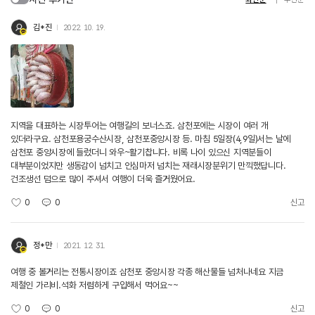
김*진
2022. 10. 19.
지역을 대표하는 시장투어는 여행길의 보너스죠. 삼천포에는 시장이 여러 개
있더라구요. 삼천포용궁수산시장, 삼천포중앙시장 등. 마침 5일장(4,9일)서는 날에
삼천포 중앙시장에 들렀더니 와우~활기찹니다. 비록 나이 있으신 지역분들이
대부분이었지만 생동감이 넘치고 인심마저 넘치는 재래시장분위기 만끽했답니다.
건조생선 덤으로 많이 주셔서 여행이 더욱 즐거웠어요.
0
0
신고
정*만
2021. 12. 31.
여행 중 볼거리는 전통시장이죠 삼천포 중앙시장 각종 해산물들 넘처나네요 지금
제철인 가리비.석화 저렴하게 구입해서 먹어요~~
0
0
신고