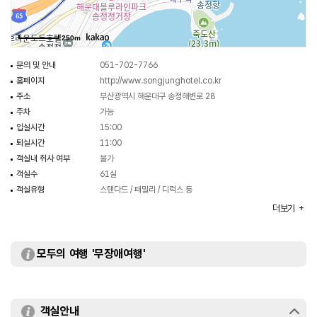
250m
문의 및 안내
051-702-7766
홈페이지
http://www.songjunghotel.co.kr
주소
부산광역시 해운대구 송정해변로 28
주차
가능
입실시간
15:00
퇴실시간
11:00
객실내 취사 여부
불가
객실수
61실
객실유형
스탠다드 / 패밀리 / 디럭스 등
부대시설
웨딩홀 / 연회장 등
더보기
모두의 여행 '무장애여행'
객실안내