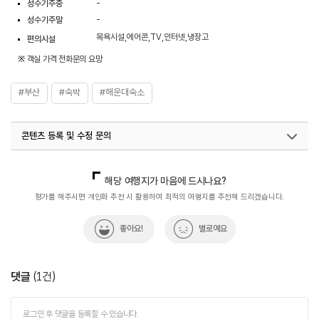
성수기주중
-
성수기주말
-
목욕시설,에어콘,TV,인터넷,냉장고
편의시설
※ 객실 가격 전화문의 요망
#부산
#숙박
#해운대숙소
콘텐츠 등록 및 수정 문의
국내디지털마케팅팀
033-813-3500
해당 여행지가 마음에 드시나요?
평가를 해주시면 개인화 추천 시 활용하여 최적의 여행지를 추천해 드리겠습니다.
좋아요!
별로예요
댓글
(
1
건)