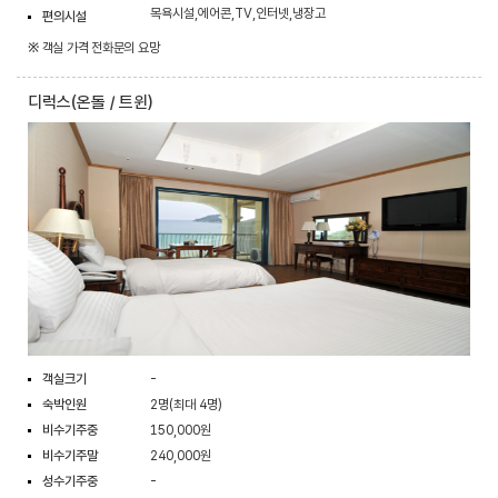
목욕시설,에어콘,TV,인터넷,냉장고
편의시설
※ 객실 가격 전화문의 요망
디럭스(온돌 / 트윈)
객실크기
-
숙박인원
2명(최대 4명)
비수기주중
150,000원
비수기주말
240,000원
성수기주중
-