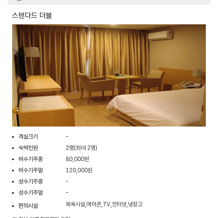
스탠다드 더블
객실크기
-
숙박인원
2명(최대 2명)
비수기주중
80,000원
비수기주말
120,000원
성수기주중
-
성수기주말
-
목욕시설,에어콘,TV,인터넷,냉장고
편의시설