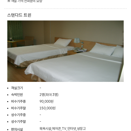
※ 객실 가격 전화문의 요망
스탠다드 트윈
객실크기
-
숙박인원
2명(최대 3명)
비수기주중
90,000원
비수기주말
150,000원
성수기주중
-
성수기주말
-
목욕시설,에어콘,TV,인터넷,냉장고
편의시설