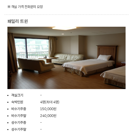
※ 객실 가격 전화문의 요망
패밀리 트윈
객실크기
-
숙박인원
4명(최대 4명)
비수기주중
150,000원
비수기주말
240,000원
성수기주중
-
성수기주말
-