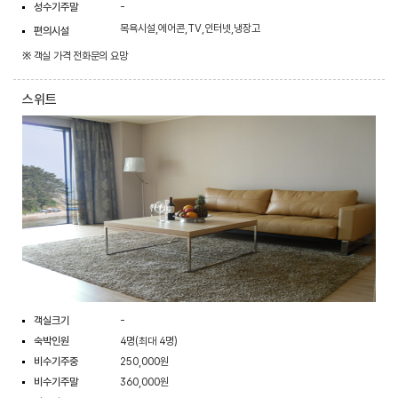
성수기주말
-
목욕시설,에어콘,TV,인터넷,냉장고
편의시설
※ 객실 가격 전화문의 요망
스위트
객실크기
-
숙박인원
4명(최대 4명)
비수기주중
250,000원
비수기주말
360,000원