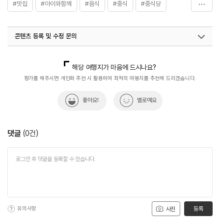
#맛집
#아이와함께
#음식
#중식
#중식당
#중식요리
#중식코스요리
#중화요리
#짜장면
콘텐츠 등록 및 수정 문의
#코스요리
#황제짬뽕
국내디지털마케팅팀
033-813-3500
해당 여행지가 마음에 드시나요?
평가를 해주시면 개인화 추천 시 활용하여 최적의 여행지를 추천해 드리겠습니다.
좋아요!
별로예요
댓글
(
0
건)
유의사항
등록
사진