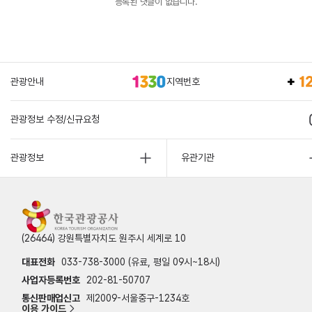
등록된 댓글이 없습니다.
관광안내
지역번호
관광정보 수정/신규요청
관광정보
유관기관
(26464) 강원특별자치도 원주시 세계로 10
대표전화
033-738-3000 (유료, 평일 09시~18시)
사업자등록번호
202-81-50707
통신판매업신고
제2009-서울중구-1234호
이용 가이드