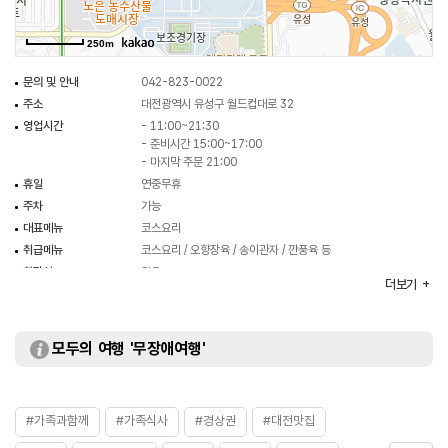
250m
문의 및 안내
042-823-0022
주소
대전광역시 유성구 월드컵대로 32
영업시간
- 11:00~21:30
- 준비시간 15:00~17:00
- 마지막 주문 21:00
휴일
연중무휴
주차
가능
대표메뉴
코스요리
취급메뉴
코스요리 / 오향장육 / 송이관자 / 깐풍육 등
화장실
있음
더보기
모두의 여행 '무장애여행'
#가족과함께
#가족식사
#경상권
#대전맛집