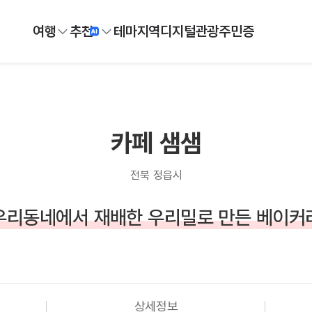
여행
추천
테마
지역
디지털
관광주민증
카페 샘샘
전북 정읍시
우리동네에서 재배한 우리밀로 만든 베이커
상세정보