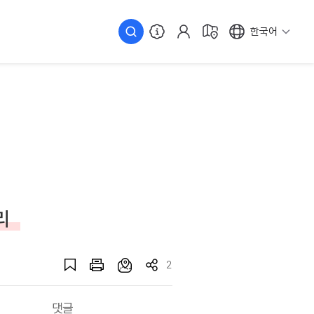
한국어
리
2
댓글