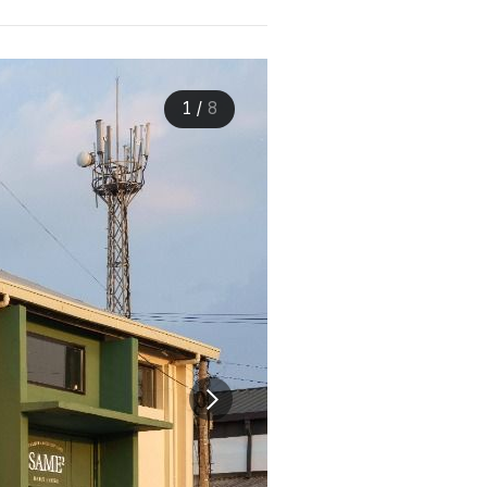
1
/
8