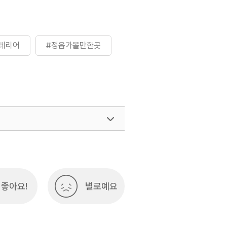
테리어
#정읍가볼만한곳
좋아요!
별로예요