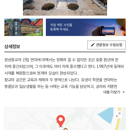
직접 찍은 사진을
등록해 주세요.
관광정보 수정요청
상세정보
창녕향교의 건립 연대에 대해서는 정확히 알 수 없지만 조선 효종 원년에 한
차례 중건되었으며, 그 이후에도 여러 차례 중수했다고 한다. 1987년에 동재와
서재를 복원함으로써 현재의 모습이 완성되었다.
향교의 공간은 교육과 제례의 두 영역으로 나뉜다. 유생이 학문을 연마하는
명륜당과 일상생활을 하는 동·서재는 교육 기능을 담당하고, 공자와 저명한
내용
더보기
유학자의 위패를 모시는 대성전과 동·서무는 제례 기능을 담당하고 있다.
창녕항교는 교육 공간을 앞쪽에, 제례 공간을 뒤쪽에 두는 전학후묘 양식으로
건물을 배치했고, 급한 경사지에 위치하여 향교의 권위적 성격이 잘 나타나
있다.