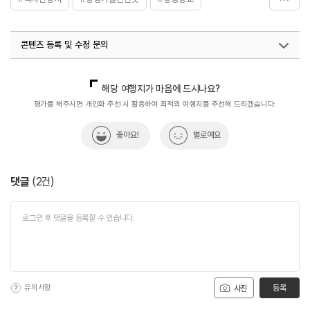
#친구와함께
#향교
콘텐츠 등록 및 수정 문의
국내디지털마케팅팀
033-813-3500
해당 여행지가 마음에 드시나요?
평가를 해주시면 개인화 추천 시 활용하여 최적의 여행지를 추천해 드리겠습니다.
좋아요!
별로예요
댓글
(
2
건)
유의사항
등록
사진