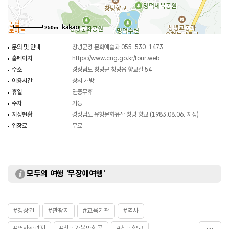
250m
문의 및 안내
창녕군청 문화예술과 055-530-1473
홈페이지
https://www.cng.go.kr/tour.web
주소
경상남도 창녕군 창녕읍 향교길 54
이용시간
상시 개방
휴일
연중무휴
주차
가능
지정현황
경상남도 유형문화유산 창녕 향교 (1983.08.06. 지정)
입장료
무료
모두의 여행 '무장애여행'
#경상권
#관광지
#교육기관
#역사
#역사관광지
#창녕가볼만한곳
#창녕향교