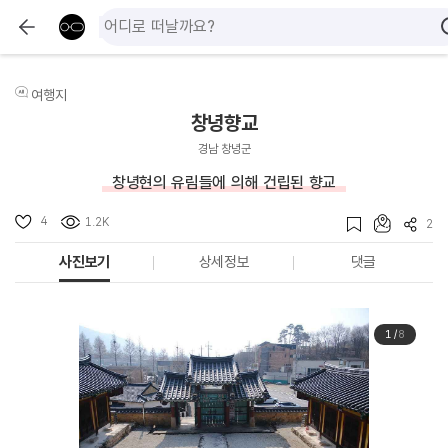
여행지
창녕향교
경남 창녕군
창녕현의 유림들에 의해 건립된 향교
4
1.2K
2
사진보기
상세정보
댓글
1
/
8