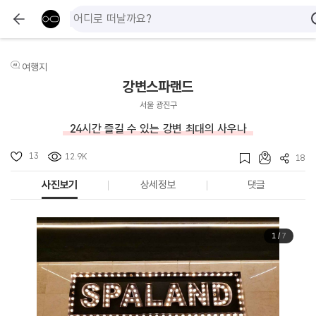
여행지
강변스파랜드
서울 광진구
24시간 즐길 수 있는 강변 최대의 사우나
13
12.9K
18
사진보기
상세정보
댓글
1
/
7