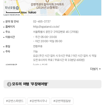
250m
문의 및 안내
02-455-3737
홈페이지
http://ispaland.co.kr/
주소
서울특별시 광진구 구의강변로 45 (구의동)
이용시간
- 주간 05:00~20:00
- 야간 20:00~익일 05:00
휴일
연중무휴
주차
가능
요금 (주간 시간 입차 시 5시간 무료 / 야간 시간 입차 시 익일
오전 8시까지 무료 / 무료시간 외 10분당 600원)
시설이용료
[사우나 주간]
더보기
- 대인 12,000원
- 소인(7세 이하) 8,000원
[찜질방 주간]
- 대인 14,000원
모두의 여행 '무장애여행'
- 소인(7세 이하) 10,000원
[찜질방 야간]
- 대인 16,000원
- 소인(7세 이하) 12,000원
#강변스파랜드
#강변역사우나
#강변역찜질방
※ 사우나 이용 시 입실 후 6시간이 경과되면 시간당