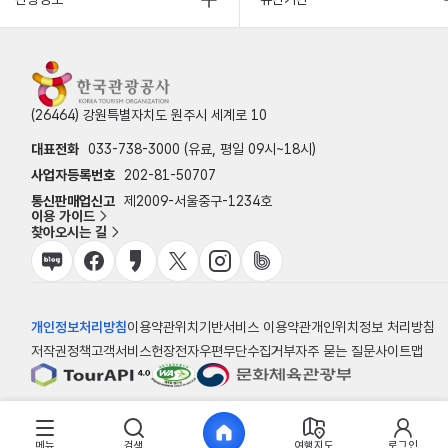
(26464) 강원특별자치도 원주시 세계로 10
대표전화
033-738-3000 (유료, 평일 09시~18시)
사업자등록번호
202-81-50707
통신판매업신고
제2009-서울중구-1234호
이용 가이드
찾아오시는 길
개인정보처리방침
이용약관
위치기반서비스 이용약관
개인위치정보 처리방침
저작권정책
고객서비스헌장
전자우편무단수집거부
자주 묻는 질문
사이트맵
© 한국관광공사
메뉴
검색
여행지도
로그인