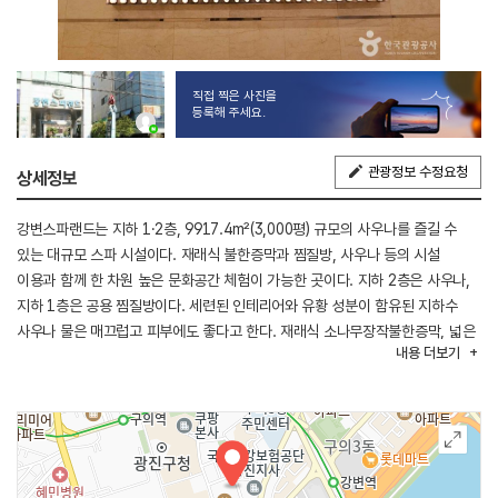
직접 찍은 사진을
등록해 주세요.
관광정보 수정요청
상세정보
강변스파랜드는 지하 1·2층, 9917.4m²(3,000평) 규모의 사우나를 즐길 수
있는 대규모 스파 시설이다. 재래식 불한증막과 찜질방, 사우나 등의 시설
이용과 함께 한 차원 높은 문화공간 체험이 가능한 곳이다. 지하 2층은 사우나,
지하 1층은 공용 찜질방이다. 세련된 인테리어와 유황 성분이 함유된 지하수
사우나 물은 매끄럽고 피부에도 좋다고 한다. 재래식 소나무장작불한증막, 넓은
내용
더보기
공용 홀을 비롯하여 숯방, 소금방, 은피라미드방, 여성전용황토불가마, 황토방,
이글루체험방 등 다양한 찜질방과 온탕, 냉탕, 아쿠아워킹, 마사지탕,
습식사우나, 건식사우나 등 각종 사우나시설을 즐길 수 있다. 부대시설로는
모임방, 어린이놀이방, 당구장, 탁구장, 대형게임장, 충전카페, 피부관리실이
있으며, 한식당과 치킨·스낵코너에서 식사와 간단한 요깃거리를 해결할 수 있다.