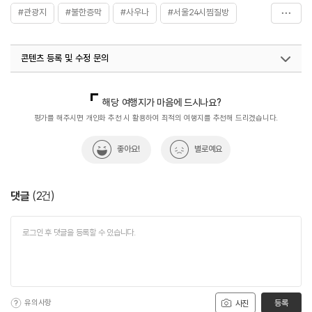
1,000원씩 추가요금 발생
#관광지
#불한증막
#사우나
#서울24시찜질방
※ 찜질방 이용 시 입실 후 15시간이 경과되면 시간당
1,000원씩 추가요금 발생
#서울스파
#서울찜질방
#서울찜질방추천
#수도권
콘텐츠 등록 및 수정 문의
#연인과함께
#연중무휴
#찜질방
#휴식공간
#휴식여행
#휴식하기
#휴식하기좋은곳
#힐링&휴양
국내디지털마케팅팀
033-813-3500
해당 여행지가 마음에 드시나요?
#힐링체험
평가를 해주시면 개인화 추천 시 활용하여 최적의 여행지를 추천해 드리겠습니다.
좋아요!
별로예요
댓글
(
2
건)
유의사항
등록
사진