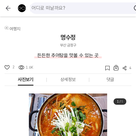
여행지
명수정
부산 금정구
든든한 추어탕을 맛볼 수 있는 곳
2
1.6K
4
사진보기
상세정보
댓글
1
/
5