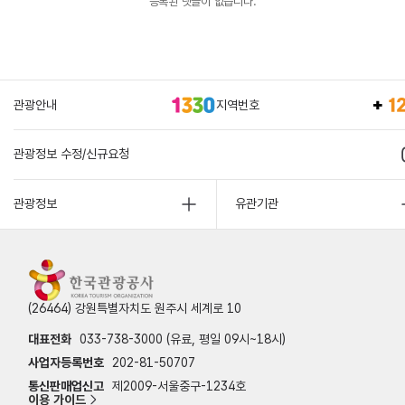
등록된 댓글이 없습니다.
관광안내
지역번호
관광정보 수정/신규요청
관광정보
유관기관
(26464) 강원특별자치도 원주시 세계로 10
대표전화
033-738-3000 (유료, 평일 09시~18시)
사업자등록번호
202-81-50707
통신판매업신고
제2009-서울중구-1234호
이용 가이드