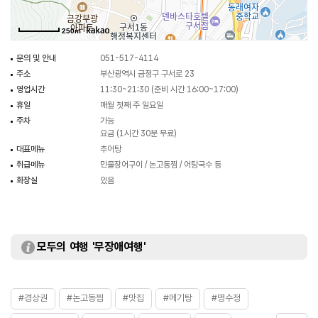
250m
문의 및 안내
051-517-4114
주소
부산광역시 금정구 구서로 23
영업시간
11:30~21:30 (준비 시간 16:00~17:00)
휴일
매월 첫째 주 일요일
주차
가능
요금 (1시간 30분 무료)
대표메뉴
추어탕
취급메뉴
민물장어구이 / 논고동찜 / 어탕국수 등
화장실
있음
모두의 여행 '무장애여행'
#경상권
#논고동찜
#맛집
#메기탕
#명수정