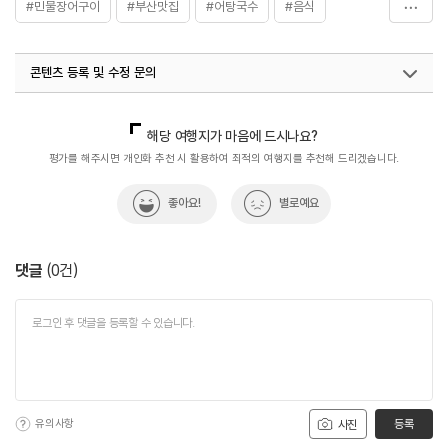
#민물장어구이
#부산맛집
#어탕국수
#음식
#장어구이
#추어탕
콘텐츠 등록 및 수정 문의
국내디지털마케팅팀
033-813-3500
해당 여행지가 마음에 드시나요?
평가를 해주시면 개인화 추천 시 활용하여 최적의 여행지를 추천해 드리겠습니다.
좋아요!
별로예요
댓글
(
0
건)
유의사항
등록
사진