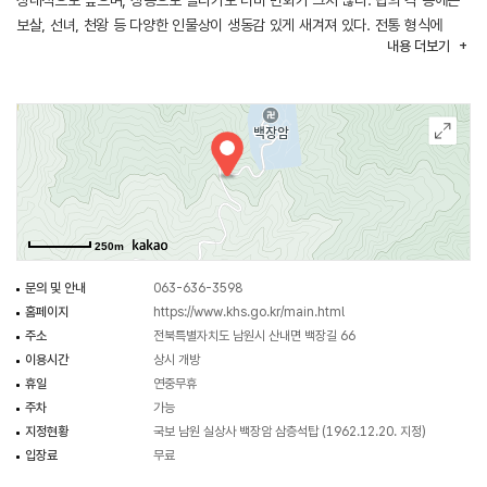
상대적으로 높으며, 상층으로 올라가도 너비 변화가 크지 않다. 탑의 각 층에는
보살, 선녀, 천왕 등 다양한 인물상이 생동감 있게 새겨져 있다. 전통 형식에
내용
더보기
얽매이지 않고 조형미와 예술성이 뛰어난 석탑으로 평가받는다.
250m
문의 및 안내
063-636-3598
홈페이지
https://www.khs.go.kr/main.html
주소
전북특별자치도 남원시 산내면 백장길 66
이용시간
상시 개방
휴일
연중무휴
주차
가능
지정현황
국보 남원 실상사 백장암 삼층석탑 (1962.12.20. 지정)
입장료
무료