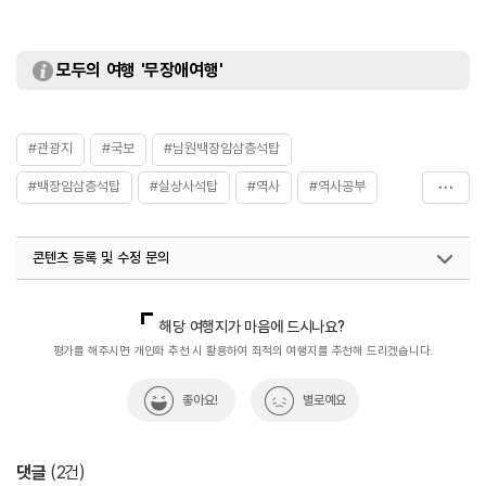
모두의 여행 '무장애여행'
#관광지
#국보
#남원백장암삼층석탑
#백장암삼층석탑
#실상사석탑
#역사
#역사공부
#역사를품은곳
#역사문화재
#역사속
#역사속으로
콘텐츠 등록 및 수정 문의
#역사유적
#역사유적지
#역사이야기
#역사탐방
#역사탐험
#연중무휴
#전라권
국내디지털마케팅팀
033-813-3500
해당 여행지가 마음에 드시나요?
평가를 해주시면 개인화 추천 시 활용하여 최적의 여행지를 추천해 드리겠습니다.
좋아요!
별로예요
댓글
(
2
건)