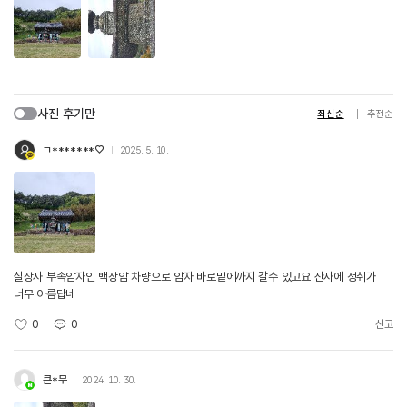
사진 후기만
최신순
추천순
ㄱ*******♡
2025. 5. 10.
실상사 부속암자인 백장암 차량으로 암자 바로밑에까지 갈수 있고요 산사에 정취가
너무 아름답네
0
0
신고
큰*무
2024. 10. 30.