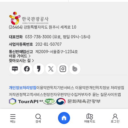
(26464) 강원특별자치도 원주시 세계로 10
대표전화
033-738-3000 (유료, 평일 09시~18시)
사업자등록번호
202-81-50707
통신판매업신고
제2009-서울중구-1234호
이용 가이드
찾아오시는 길
개인정보처리방침
이용약관
위치기반서비스 이용약관
개인위치정보 처리방침
저작권정책
고객서비스헌장
전자우편무단수집거부
자주 묻는 질문
사이트맵
© 한국관광공사
메뉴
검색
여행지도
로그인