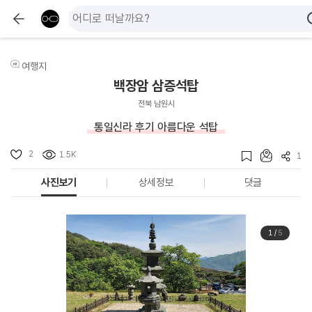
여행지
백장암 삼층석탑
전북 남원시
통일신라 후기 아름다운 석탑
2
1.5K
1
사진보기
상세정보
댓글
1
/
5