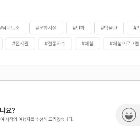
#남녀노소
#문화시설
#민화
#박물관
#
#전시관
#전통자수
#체험
#체험프로그램
500
열린관광콘텐츠팀(열린관광-모두의
시나요?
하여 최적의 여행지를 추천해 드리겠습니다.