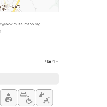
tp://www.museumsoo.org
0
더보기