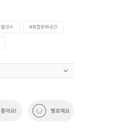
박물관수
#복합문화공간
여행)
033-738-3425
좋아요!
별로예요