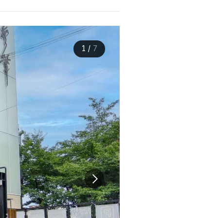
1
/
7