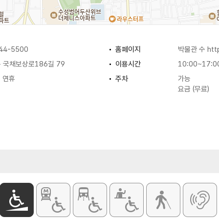
44-5500
홈페이지
박물관 수
ht
 국채보상로186길 79
이용시간
10:00~17:0
절 연휴
주차
가능
요금 (무료)
3,000원
2,000원