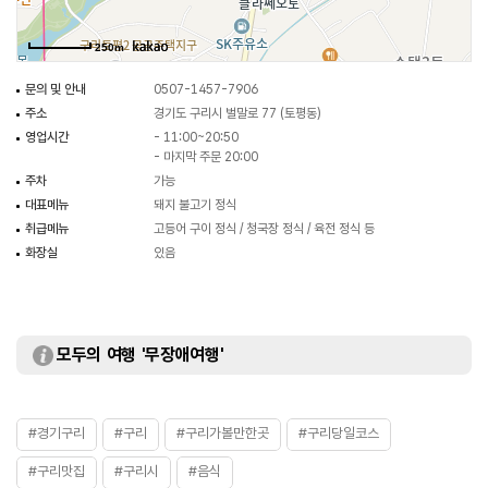
250m
문의 및 안내
0507-1457-7906
주소
경기도 구리시 벌말로 77 (토평동)
영업시간
- 11:00~20:50
- 마지막 주문 20:00
주차
가능
대표메뉴
돼지 불고기 정식
취급메뉴
고등어 구이 정식 / 청국장 정식 / 육전 정식 등
화장실
있음
모두의 여행 '무장애여행'
#경기구리
#구리
#구리가볼만한곳
#구리당일코스
#구리맛집
#구리시
#음식