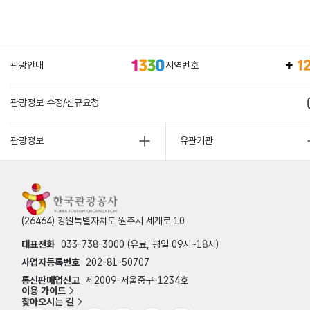
관광안내
지역번호
관광정보 수정/신규요청
관광정보
유관기관
(26464) 강원특별자치도 원주시 세계로 10
대표전화
033-738-3000 (유료, 평일 09시~18시)
사업자등록번호
202-81-50707
통신판매업신고
제2009-서울중구-1234호
이용 가이드
찾아오시는 길