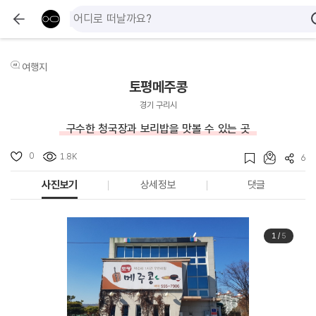
여행지
토평메주콩
경기 구리시
구수한 청국장과 보리밥을 맛볼 수 있는 곳
0
1.8K
6
사진보기
상세정보
댓글
1
/
5