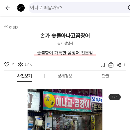
여행지
손가 숯불아나고꼼장어
경기 성남시
숯불향이 가득한 꼼장어 전문점
2
1.4K
1
사진보기
상세정보
댓글
1
/
6