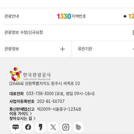
관광안내
지역번호
관광정보 수정/신규요청
관광정보
유관기관
(26464) 강원특별자치도 원주시 세계로 10
대표전화
033-738-3000 (유료, 평일 09시~18시)
사업자등록번호
202-81-50707
통신판매업신고
제2009-서울중구-1234호
이용 가이드
찾아오시는 길