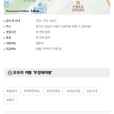
250m
문의 및 안내
031-732-4321
주소
경기도 성남시 수정구 산성대로 585-1 (양지동)
영업시간
※ 전화 문의
휴일
※ 전화 문의
대표메뉴
꼼장어
취급메뉴
닭발 / 쭈꾸미 / 막창 등
모두의 여행 '무장애여행'
#꼼장어
#독특한메뉴
#맛집제보
#성남맛집
#손가네
#음식