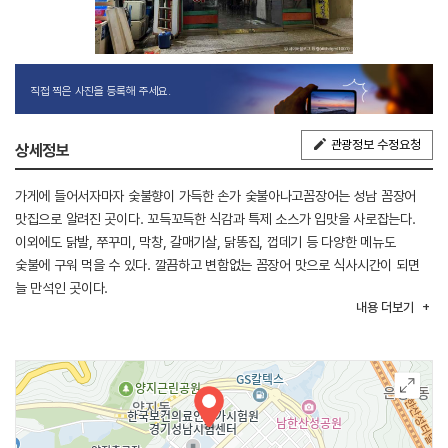
직접 찍은 사진을 등록해 주세요.
관광정보 수정요청
상세정보
가게에 들어서자마자 숯불향이 가득한 손가 숯불아나고꼼장어는 성남 꼼장어
맛집으로 알려진 곳이다. 꼬득꼬득한 식감과 특제 소스가 입맛을 사로잡는다.
이외에도 닭발, 쭈꾸미, 막창, 갈매기살, 닭똥집, 껍데기 등 다양한 메뉴도
숯불에 구워 먹을 수 있다. 깔끔하고 변함없는 꼼장어 맛으로 식사시간이 되면
늘 만석인 곳이다.
내용
더보기