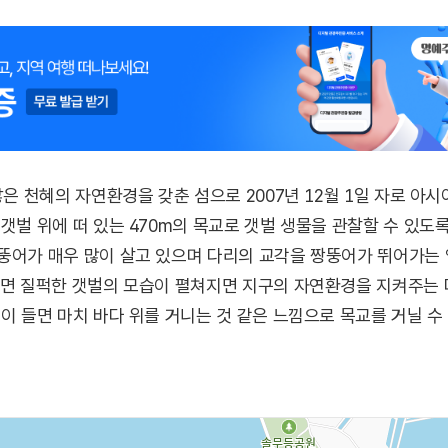
 않은 천혜의 자연환경을 갖춘 섬으로 2007년 12월 1일 자로 
 갯벌 위에 떠 있는 470m의 목교로 갯벌 생물을 관찰할 수 있도
뚱어가 매우 많이 살고 있으며 다리의 교각을 짱뚱어가 뛰어가는
지면 질퍽한 갯벌의 모습이 펼쳐지면 지구의 자연환경을 지켜주는
물이 들면 마치 바다 위를 거니는 것 같은 느낌으로 목교를 거닐 수
데이트 코스로 널리 알려져 있다. 이 다리를 건너가면 우정해수욕
, 갯지렁이, 조개 등 자연 생태를 눈으로 보고 직접 체험할 수 있다