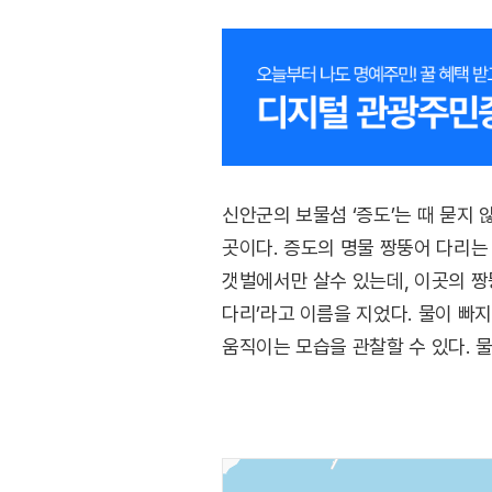
신안군의 보물섬 ‘증도’는 때 묻지
곳이다. 증도의 명물 짱뚱어 다리는
갯벌에서만 살수 있는데, 이곳의 짱
다리’라고 이름을 지었다. 물이 빠
움직이는 모습을 관찰할 수 있다. 
일몰은 가히 환상적이어서 연인들의 
갯벌에서 뛰노는 짱뚱어, 농게, 칠게