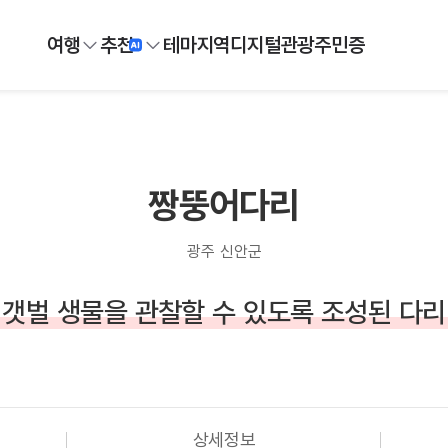
여행
추천
테마
지역
디지털
관광주민증
짱뚱어다리
광주 신안군
갯벌 생물을 관찰할 수 있도록 조성된 다리
상세정보