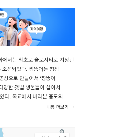
아시아에서는 최초로 슬로시티로 지정된
록 조성되었다. 짱뚱어는 청정
 영상으로 만들어서 ‘짱뚱어
 다양한 갯벌 생물들이 살아서
 있다. 목교에서 바라본 증도의
장의 해변에 닿는다. 썰물 때는
내용
더보기
.