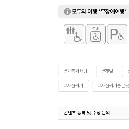
모두의 여행 '무장애여행'
#가족과함께
#갯벌
#사진찍기
#사진찍기좋은
#자연좋은곳
#자연체험
콘텐츠 등록 및 수정 문의
#짱뚱어다리
#체험
국내디지털마케팅팀
033-813-3