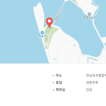
주소
전남광주통합특
휴일
연중무휴
화장실
있음