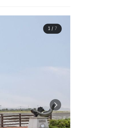
1
/
7