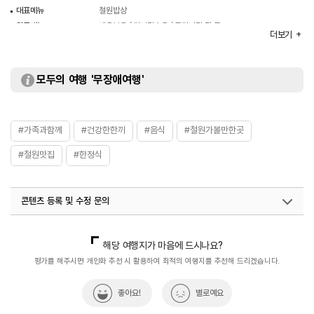
대표메뉴
철원밥상
취급메뉴
제육볶음 / 미나리수육 / 돌미나리 전 등
더보기
화장실
있음
모두의 여행 '무장애여행'
#가족과함께
#건강한한끼
#음식
#철원가볼만한곳
#철원맛집
#한정식
콘텐츠 등록 및 수정 문의
국내디지털마케팅팀
033-813-3500
해당 여행지가 마음에 드시나요?
평가를 해주시면 개인화 추천 시 활용하여 최적의 여행지를 추천해 드리겠습니다.
좋아요!
별로예요