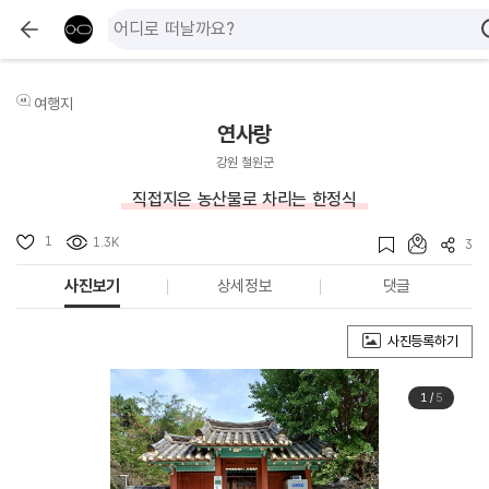
여행지
연사랑
강원 철원군
직접지은 농산물로 차리는 한정식
1
1.3K
3
사진보기
상세정보
댓글
사진등록하기
1
/
5