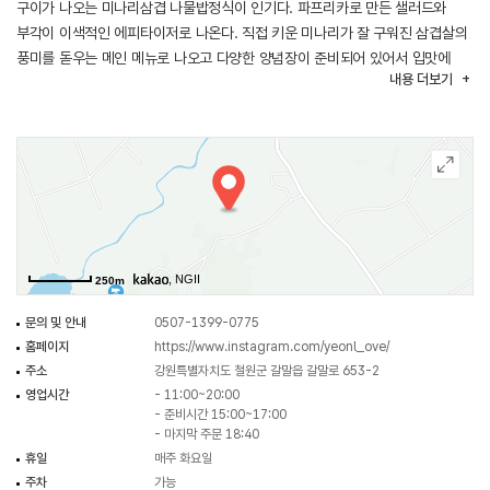
구이가 나오는 미나리삼겹 나물밥정식이 인기다. 파프리카로 만든 샐러드와
부각이 이색적인 에피타이저로 나온다. 직접 키운 미나리가 잘 구워진 삼겹살의
풍미를 돋우는 메인 메뉴로 나오고 다양한 양념장이 준비되어 있어서 입맛에
내용
더보기
맞게 나물과 밥에 비벼 먹으면 된다. 점심시간에는 웨이팅이 있을 수 있고 재료
소진 시에는 영업을 마감함으로 방문 전에 연락하여 확인하는 것이 좋다.
, NGII
250m
문의 및 안내
0507-1399-0775
홈페이지
https://www.instagram.com/yeonl_ove/
주소
강원특별자치도 철원군 갈말읍 갈말로 653-2
영업시간
- 11:00~20:00
- 준비시간 15:00~17:00
- 마지막 주문 18:40
휴일
매주 화요일
주차
가능