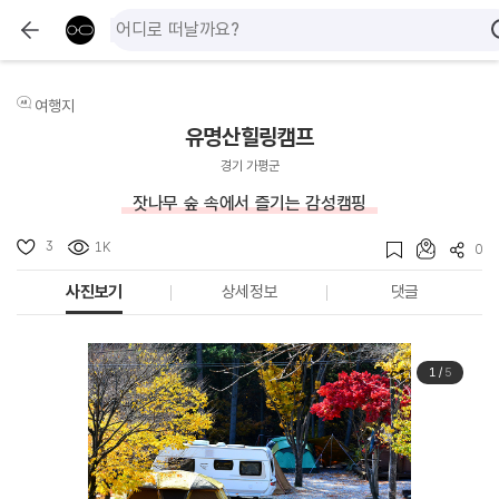
여행지
유명산힐링캠프
경기 가평군
잣나무 숲 속에서 즐기는 감성캠핑
3
1K
0
사진보기
상세정보
댓글
1
/
5