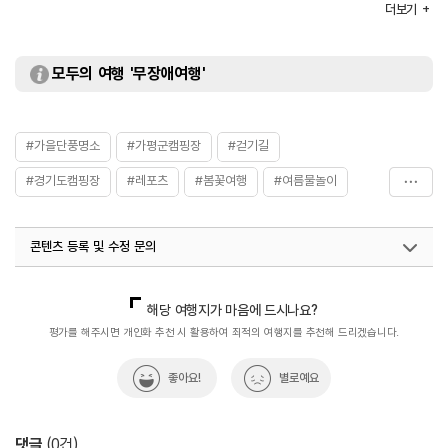
더보기
화장실
있음
모두의 여행 '무장애여행'
#가을단풍명소
#가평군캠핑장
#걷기길
#경기도캠핑장
#레포츠
#봄꽃여행
#여름물놀이
#일몰명소
#일출명소
콘텐츠 등록 및 수정 문의
국내디지털마케팅팀
033-813-3500
해당 여행지가 마음에 드시나요?
평가를 해주시면 개인화 추천 시 활용하여 최적의 여행지를 추천해 드리겠습니다.
좋아요!
별로예요
댓글
(
0
건)