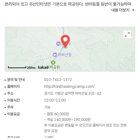
분리되어 있고 무선인터넷은 기본으로 제공된다. 반려동물 동반이 불가능하며
내용
더보기
매점에서 장작을 구입할 수 있다. 여름엔 계곡물로 채운 수영장을 운영하고 1
급수인 어비산 계곡으로 내려가는 계단을 설치해 계곡 물놀이도 가능하다.
250m
문의 및 안내
010-7612-1372
홈페이지
http://forsthealingcamp.com/
주소
경기도 가평군 설악면 어비산길 201-62
이용시간
15:00~11:00
주차
가능
이용요금
- 캠핑 60,000원
- 객실 140,000원~290,000원
※ 이용요금은 변동될 수 있으므로 홈페이지 참조 또는 전화
문의 요망
주요시설
수영장