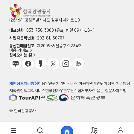
(26464) 강원특별자치도 원주시 세계로 10
대표전화
033-738-3000 (유료, 평일 09시~18시)
사업자등록번호
202-81-50707
통신판매업신고
제2009-서울중구-1234호
이용 가이드
찾아오시는 길
개인정보처리방침
이용약관
위치기반서비스 이용약관
개인위치정보 처리방침
저작권정책
고객서비스헌장
전자우편무단수집거부
자주 묻는 질문
사이트맵
© 한국관광공사