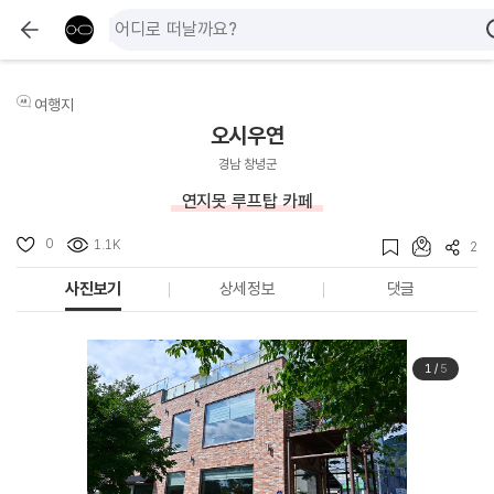
여행지
오시우연
경남 창녕군
연지못 루프탑 카페
0
1.1K
2
사진보기
상세정보
댓글
1
/
5