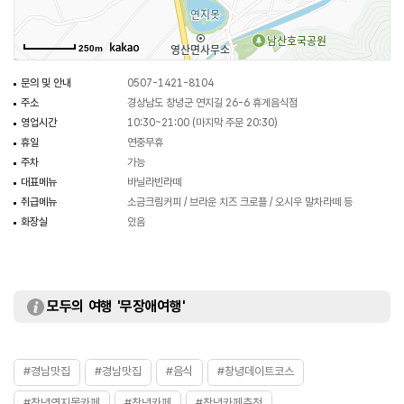
250m
문의 및 안내
0507-1421-8104
주소
경상남도 창녕군 연지길 26-6 휴게음식점
영업시간
10:30~21:00 (마지막 주문 20:30)
휴일
연중무휴
주차
가능
대표메뉴
바닐라빈라떼
취급메뉴
소금크림커피 / 브라운 치즈 크로플 / 오시우 말차라떼 등
화장실
있음
모두의 여행 '무장애여행'
#경남맛집
#경남맛집
#음식
#창녕데이트코스
#창녕연지못카페
#창녕카페
#창녕카페추천