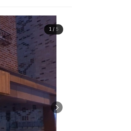
1
/
5