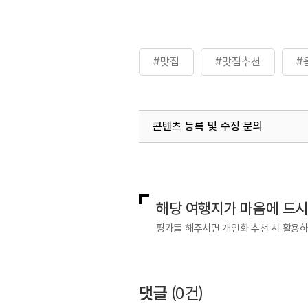
#맛집
#맛집추천
#
콘텐츠 등록 및 수정 문의
국내디지털마케팅팀
033-813-3
해당 여행지가 마음에 드
평가를 해주시면 개인화 추천 시 활용
댓글
(
0
건)