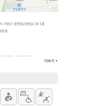
 서원구 장전로20번길 18 1층
 화요일
아나고텐동 / 에비텐동 등
더보기