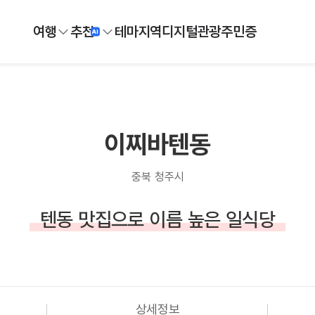
여행
추천
테마
지역
디지털
관광주민증
이찌바텐동
충북 청주시
텐동 맛집으로 이름 높은 일식당
상세정보