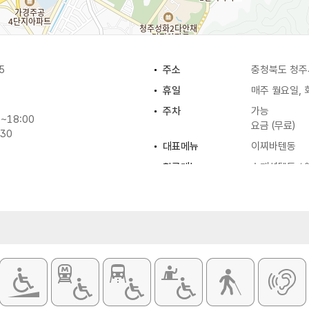
5
주소
충청북도 청주시
휴일
매주 월요일,
주차
가능
~18:00
요금 (무료)
:30
대표메뉴
이찌바텐동
취급메뉴
스페셜텐동 / 
:30
:00