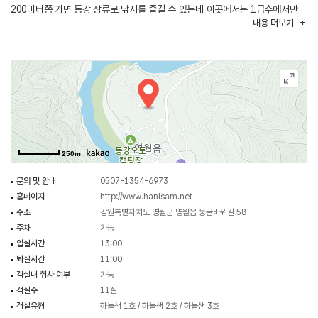
200미터쯤 가면 동강 상류로 낚시를 즐길 수 있는데 이곳에서는 1급수에서만
내용
더보기
산다는 버들치, 쉬리, 열목어 등이 서식하고 있으며 펜션이 있는 영월군에는
단종유배지 청령포, 장릉, 고씨동굴, 법흥사, 신선의 소공원이었다는 요선정,
기암절벽이 어우러진 사자산, 책박물관, 곤충 박물관 등이 위치해 있어 아이들
교육으로도 좋다. 특히 여름철에는 동강 래프팅 출발지라 급류타기, 산악
바이크, 서바이벌경기 등을 즐길 수 있다.
250m
문의 및 안내
0507-1354-6973
홈페이지
http://www.hanlsam.net
주소
강원특별자치도 영월군 영월읍 둥글바위길 58
주차
가능
입실시간
13:00
퇴실시간
11:00
객실내 취사 여부
가능
객실수
11실
객실유형
하늘샘 1호 / 하늘샘 2호 / 하늘샘 3호