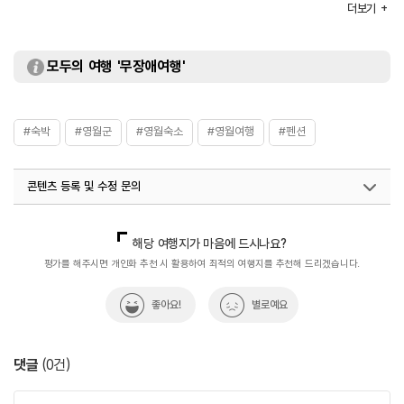
부대시설
족구장 / 캠프파이어장 / 바비큐장
더보기
모두의 여행 '무장애여행'
#숙박
#영월군
#영월숙소
#영월여행
#펜션
콘텐츠 등록 및 수정 문의
국내디지털마케팅팀
033-813-3500
해당 여행지가 마음에 드시나요?
평가를 해주시면 개인화 추천 시 활용하여 최적의 여행지를 추천해 드리겠습니다.
좋아요!
별로예요
댓글
(
0
건)