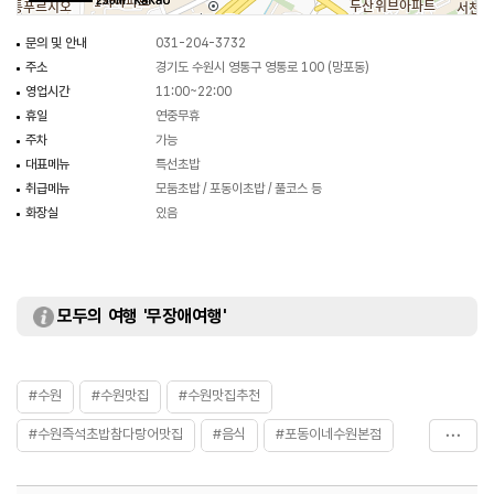
250m
문의 및 안내
031-204-3732
주소
경기도 수원시 영통구 영통로 100 (망포동)
영업시간
11:00~22:00
휴일
연중무휴
주차
가능
대표메뉴
특선초밥
취급메뉴
모둠초밥 / 포동이초밥 / 풀코스 등
화장실
있음
모두의 여행 '무장애여행'
#수원
#수원맛집
#수원맛집추천
#수원즉석초밥참다랑어맛집
#음식
#포동이네수원본점
#포동이네초밥