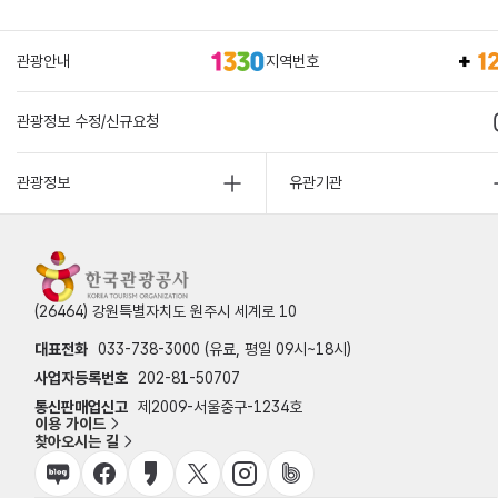
관광안내
지역번호
관광정보 수정/신규요청
관광정보
유관기관
(26464) 강원특별자치도 원주시 세계로 10
대표전화
033-738-3000 (유료, 평일 09시~18시)
사업자등록번호
202-81-50707
통신판매업신고
제2009-서울중구-1234호
이용 가이드
찾아오시는 길