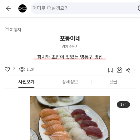
여행지
포동이네
경기 수원시
참치와 초밥이 맛있는 영통구 맛집
2
1.2K
1
사진보기
상세정보
댓글
1
/
4