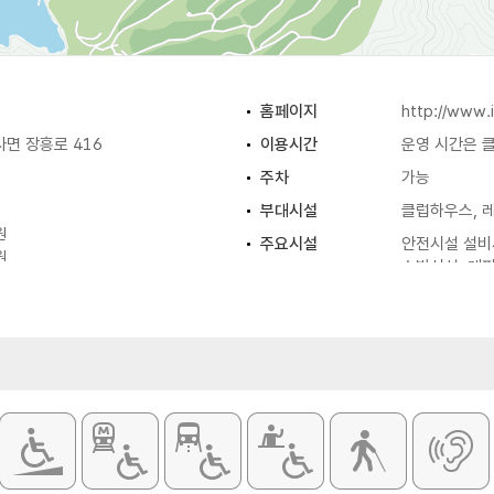
홈페이지
http://www.
면 장흥로 416
이용시간
운영 시간은 
주차
가능
부대시설
클럽하우스, 레
원
주요시설
안전시설 설비
원
소방시설, 대
금
동될 수 있으므로 홈페이지 참조
망