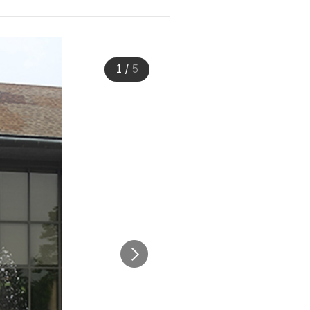
1
/
5